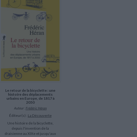
LITTÉRATURE DE VOYAGE
Dictionnaires Français
Histoire moderne
Relations et politiques
internationales
Dictionnaires Bilingues
Récits des voyageurs et des
Histoire contemporaine
explorateurs
Sécurité nationale - Défense
Langues universitaires -
BIOGRAPHIES HISTORIQUES
Dictionnaires et méthodes
ECOLOGIE - ENVIRONNEMENT
Biographies historiques
Méthodes Langues Grand public
Ecologie
Français langues étrangères
HISTOIRE - GÉNÉRALITÉS
Historiographie
Etudes historiques
Généalogie - Héraldique
Franc-maçonnerie
Le retour de la bicyclette : une
histoire des déplacements
urbains en Europe, de 1817 à
2050
Auteur :
Frédéric Héran
Éditeur(s) :
La Découverte
Une histoire de la bicyclette,
depuis l'invention de la
draisienne au XIXe et jusqu'aux