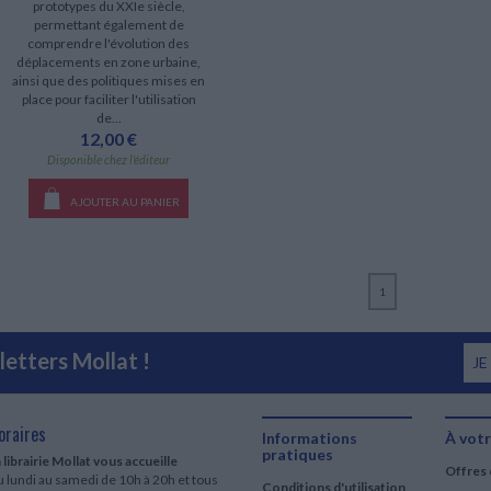
prototypes du XXIe siècle,
permettant également de
comprendre l'évolution des
déplacements en zone urbaine,
ainsi que des politiques mises en
place pour faciliter l'utilisation
de...
12,00 €
Disponible chez l'éditeur
AJOUTER AU PANIER
1
etters Mollat !
JE
oraires
Informations
À votr
pratiques
 librairie Mollat vous accueille
Offres 
 lundi au samedi de 10h à 20h et tous
Conditions d'utilisation