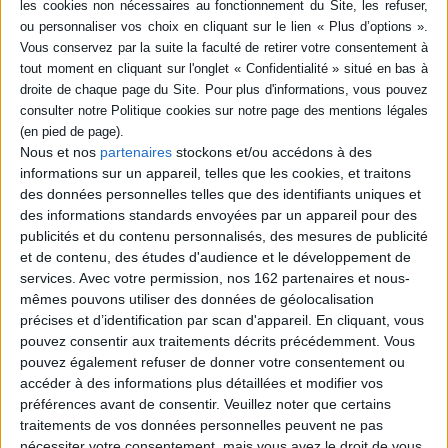
SÉRIE
DISPONIBILITÉ
Toxiques légaux : comment
disponible (1)
les firmes chimiques ont mis
la main sur le contrôle de
Nous et nos
partenaires
stockons et/ou accédons à des
leurs produits
informations sur un appareil, telles que les cookies, et traitons
Auteur :
Henri Boullier
des données personnelles telles que des identifiants uniques et
Éditeur(s) :
La Découverte
des informations standards envoyées par un appareil pour des
Depuis 2006, le règlement
publicités et du contenu personnalisés, des mesures de publicité
REACH (enregistrement,
et de contenu, des études d'audience et le développement de
évaluation et autorisation
des produits chimiques)
services.
Avec votre permission, nos 162 partenaires et nous-
encadre la
mêmes pouvons utiliser des données de géolocalisation
commercialisation des
précises et d’identification par scan d'appareil. En cliquant, vous
produits chimiques en
pouvez consentir aux traitements décrits précédemment. Vous
Europe. Mais, finalement les
entreprises sont au coeur de
pouvez également refuser de donner votre consentement ou
la fabrique de l'expertise et
accéder à des informations plus détaillées et modifier vos
les agences publiques n'...
préférences avant de consentir.
Veuillez noter que certains
22,50 €
traitements de vos données personnelles peuvent ne pas
Disponible chez l'éditeur
nécessiter votre consentement, mais vous avez le droit de vous