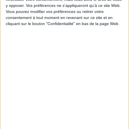
y opposer. Vos préférences ne s'appliqueront qu’à ce site Web.
AJOUTER AU PANIER
Vous pouvez modifier vos préférences ou retirer votre
consentement à tout moment en revenant sur ce site et en
cliquant sur le bouton "Confidentialité" en bas de la page Web.
1
Découvrez nos Newsletters Mollat !
JE M'INSCRIS
Informations pratiques
Conditions d'utilisation du site
Qui sommes-nous
Mentions Légales
Frais de port & Livraison
Conditions Générales de Vente