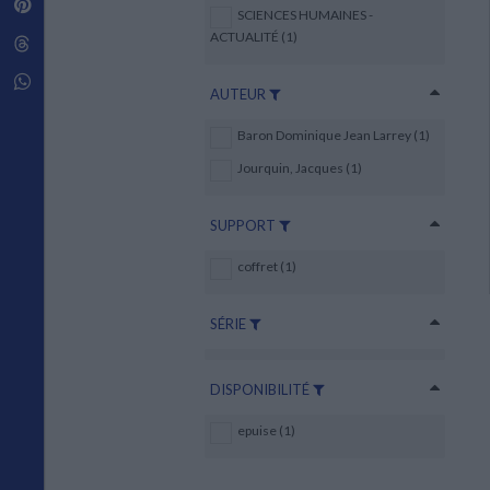
Pinterest
Techniques de construction
SCIENCES HUMAINES -
SCIENCE FICTION ET FANTASY
Vie familiale
Disciplines paramédicales
Matériaux de l’architecture
ACTUALITÉ (1)
Littérature SF et Fantasy
Threads
Ouvrages Généraux
Urbanisme
SOCIOLOGIE
Sociologie générale
Whatsapp
AUTEUR
Travail social
Santé et société
Baron Dominique Jean Larrey (1)
ETHNOLOGIE
Jourquin, Jacques (1)
Anthropologie
Ethnologie par pays
SUPPORT
coffret (1)
SÉRIE
DISPONIBILITÉ
epuise (1)