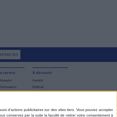
 M'INSCRIS
e service
À découvrir
d'emploi
FeniXX
Partenaires
EDRLab
RetroNews
BnF : portail des métiers
du livre
Cercle de la librairie