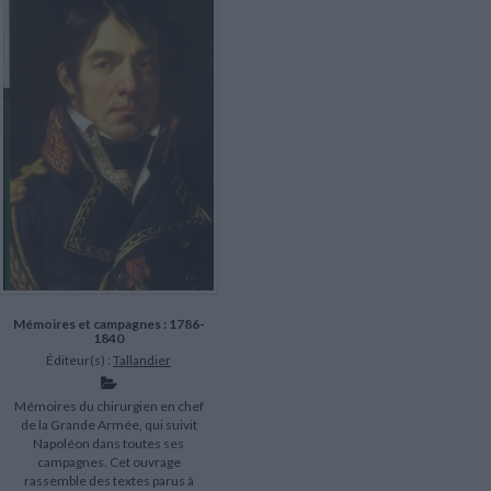
LITTÉRATURE DE VOYAGE
Dictionnaires Français
Histoire moderne
Relations et politiques
internationales
Dictionnaires Bilingues
Récits des voyageurs et des
Histoire contemporaine
explorateurs
Sécurité nationale - Défense
Langues universitaires -
BIOGRAPHIES HISTORIQUES
Dictionnaires et méthodes
ECOLOGIE - ENVIRONNEMENT
Biographies historiques
Méthodes Langues Grand public
Ecologie
Français langues étrangères
HISTOIRE - GÉNÉRALITÉS
Historiographie
Etudes historiques
Généalogie - Héraldique
Franc-maçonnerie
Mémoires et campagnes : 1786-
1840
Éditeur(s) :
Tallandier
Mémoires du chirurgien en chef
de la Grande Armée, qui suivit
Napoléon dans toutes ses
campagnes. Cet ouvrage
rassemble des textes parus à