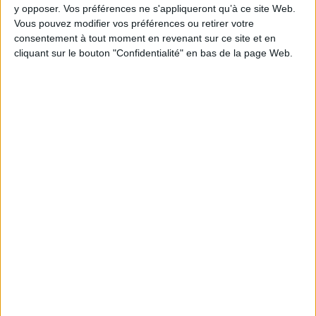
AJOUTER AU PANIER
y opposer. Vos préférences ne s'appliqueront qu’à ce site Web.
Vous pouvez modifier vos préférences ou retirer votre
consentement à tout moment en revenant sur ce site et en
cliquant sur le bouton "Confidentialité" en bas de la page Web.
1
Découvrez nos Newsletters Mollat !
JE M'INSCRIS
Informations pratiques
Conditions d'utilisation du site
Qui sommes-nous
Mentions Légales
Frais de port & Livraison
Conditions Générales de Vente
À votre service