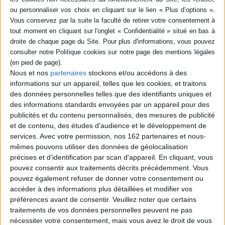
livre (1)
SÉRIE
Aux sources de la
miséricorde : approche
DISPONIBILITÉ
chrétienne, philosophique
et interreligieuse
Nous et nos
partenaires
stockons et/ou accédons à des
disponible (1)
Auteur :
Patrice Chocholski
informations sur un appareil, telles que les cookies, et traitons
Éditeur(s) :
Nouvelle Cité
des données personnelles telles que des identifiants uniques et
Cette étude approfondit la
des informations standards envoyées par un appareil pour des
notion de miséricorde au
publicités et du contenu personnalisés, des mesures de publicité
sein de la doctrine de l'Eglise
et de contenu, des études d'audience et le développement de
catholique et cherche à
services.
Avec votre permission, nos 162 partenaires et nous-
saisir sa présence dans les
autres religions (judaïsme,
mêmes pouvons utiliser des données de géolocalisation
islam, bouddhisme,
précises et d’identification par scan d'appareil. En cliquant, vous
hindouisme). L'auteur
pouvez consentir aux traitements décrits précédemment. Vous
s'interroge notamment sur
pouvez également refuser de donner votre consentement ou
le recours à la miséricorde
comme no...
accéder à des informations plus détaillées et modifier vos
18,00 €
préférences avant de consentir.
Veuillez noter que certains
Disponible chez l'éditeur
traitements de vos données personnelles peuvent ne pas
nécessiter votre consentement, mais vous avez le droit de vous