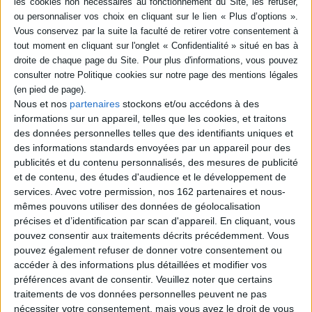
livre (1)
SÉRIE
Une grande amitié : Charles
DISPONIBILITÉ
Journet, Jacques Maritain
Auteur :
Guy Boissard
Nous et nos
partenaires
stockons et/ou accédons à des
disponible (1)
Éditeur(s) :
Ad Solem
informations sur un appareil, telles que les cookies, et traitons
des données personnelles telles que des identifiants uniques et
L'auteur revient sur l'histoire
d'amitié entre le cardinal C.
des informations standards envoyées par un appareil pour des
Journet (1891-1975) et le
publicités et du contenu personnalisés, des mesures de publicité
philosophe J. Maritain (1882-
et de contenu, des études d'audience et le développement de
1973). Il évoque leur
services.
Avec votre permission, nos 162 partenaires et nous-
vocation commune pour
Dieu et la vérité ainsi que
mêmes pouvons utiliser des données de géolocalisation
leurs rencontres spirituelles
précises et d’identification par scan d'appareil. En cliquant, vous
et théologiques. ©Electre
pouvez consentir aux traitements décrits précédemment. Vous
2026
pouvez également refuser de donner votre consentement ou
13,00 €
accéder à des informations plus détaillées et modifier vos
préférences avant de consentir.
Veuillez noter que certains
traitements de vos données personnelles peuvent ne pas
nécessiter votre consentement, mais vous avez le droit de vous