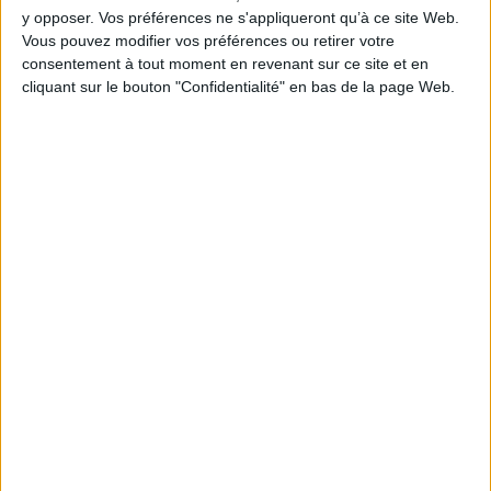
y opposer. Vos préférences ne s'appliqueront qu’à ce site Web.
CHARGEMENT...
Vous pouvez modifier vos préférences ou retirer votre
consentement à tout moment en revenant sur ce site et en
cliquant sur le bouton "Confidentialité" en bas de la page Web.
1
Découvrez nos Newsletters Mollat !
JE M'INSCRIS
Informations pratiques
Conditions d'utilisation du site
Qui sommes-nous
Mentions Légales
Frais de port & Livraison
Conditions Générales de Vente
À votre service