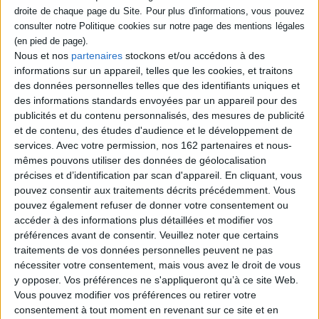
SÉRIE
Nous et nos
partenaires
stockons et/ou accédons à des
DISPONIBILITÉ
Malgré la nuit
informations sur un appareil, telles que les cookies, et traitons
Auteur :
Edith Stein
des données personnelles telles que des identifiants uniques et
disponible (1)
Éditeur(s) :
Ad Solem
des informations standards envoyées par un appareil pour des
publicités et du contenu personnalisés, des mesures de publicité
16,00 €
et de contenu, des études d'audience et le développement de
Disponible chez l'éditeur
services.
Avec votre permission, nos 162 partenaires et nous-
mêmes pouvons utiliser des données de géolocalisation
AJOUTER AU PANIER
précises et d’identification par scan d'appareil. En cliquant, vous
pouvez consentir aux traitements décrits précédemment. Vous
pouvez également refuser de donner votre consentement ou
1
accéder à des informations plus détaillées et modifier vos
préférences avant de consentir.
Veuillez noter que certains
traitements de vos données personnelles peuvent ne pas
Découvrez nos Newsletters Mollat !
nécessiter votre consentement, mais vous avez le droit de vous
y opposer. Vos préférences ne s'appliqueront qu’à ce site Web.
Vous pouvez modifier vos préférences ou retirer votre
JE M'INSCRIS
consentement à tout moment en revenant sur ce site et en