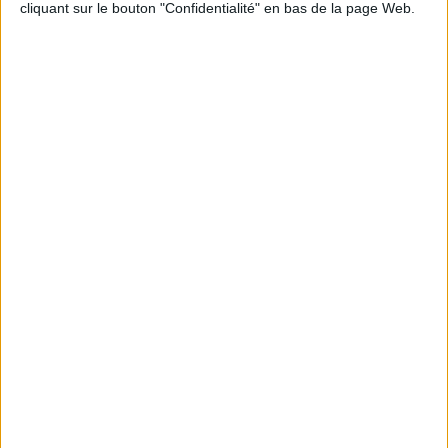
cliquant sur le bouton "Confidentialité" en bas de la page Web.
Informations pratiques
Conditions d'utilisation du site
Qui sommes-nous
Mentions Légales
Frais de port & Livraison
Conditions Générales de Vente
À votre service
Offres d'emploi
Offres Partenaires
À découvrir
FeniXX
EDRLab
RetroNews
BnF : portail des métiers du livre
Cercle de la librairie