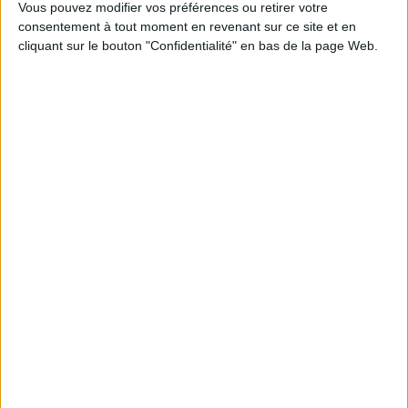
1
Vous pouvez modifier vos préférences ou retirer votre
consentement à tout moment en revenant sur ce site et en
cliquant sur le bouton "Confidentialité" en bas de la page Web.
Découvrez nos Newsletters Mollat !
JE M'INSCRIS
Informations pratiques
Conditions d'utilisation du site
Qui sommes-nous
Mentions Légales
Frais de port & Livraison
Conditions Générales de Vente
À votre service
Offres d'emploi
Offres Partenaires