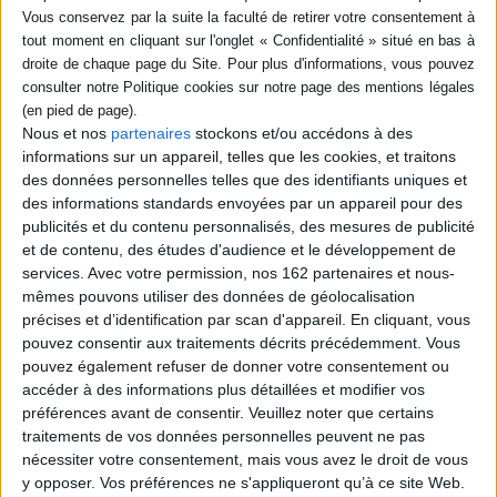
livre (1)
SÉRIE
DISPONIBILITÉ
Nous et nos
partenaires
stockons et/ou accédons à des
L'Eglise du ciel
Auteur :
Jacques Maritain
informations sur un appareil, telles que les cookies, et traitons
disponible (1)
des données personnelles telles que des identifiants uniques et
Éditeur(s) :
Ad Solem
des informations standards envoyées par un appareil pour des
J. Maritain, philosophe et
publicités et du contenu personnalisés, des mesures de publicité
homme de prière, invite à se
rapprocher de l'au-delà et à
et de contenu, des études d'audience et le développement de
prier les morts. Texte d'une
services.
Avec votre permission, nos 162 partenaires et nous-
conférence donnée aux
mêmes pouvons utiliser des données de géolocalisation
Petits Frères de Jésus.
précises et d’identification par scan d'appareil. En cliquant, vous
©Electre 2026
11,00 €
pouvez consentir aux traitements décrits précédemment. Vous
Disponible chez l'éditeur
pouvez également refuser de donner votre consentement ou
accéder à des informations plus détaillées et modifier vos
AJOUTER AU PANIER
préférences avant de consentir.
Veuillez noter que certains
traitements de vos données personnelles peuvent ne pas
nécessiter votre consentement, mais vous avez le droit de vous
y opposer. Vos préférences ne s'appliqueront qu’à ce site Web.