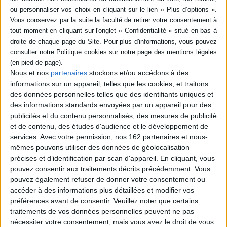
livre (1)
SÉRIE
Grammaire de l'assentiment
Auteur :
John Henry Newman
Nous et nos
partenaires
stockons et/ou accédons à des
DISPONIBILITÉ
Éditeur(s) :
Ad Solem
informations sur un appareil, telles que les cookies, et traitons
Après 10 années de
disponible (1)
des données personnelles telles que des identifiants uniques et
réflexion sur la croyance
des informations standards envoyées par un appareil pour des
religieuse, J.H. Newman
publicités et du contenu personnalisés, des mesures de publicité
publie en mars 1870 cet
et de contenu, des études d'audience et le développement de
ouvrage, considéré comme
son testament
services.
Avec votre permission, nos 162 partenaires et nous-
philosophique. Il y montre
mêmes pouvons utiliser des données de géolocalisation
que l'acte de foi posé par
précises et d’identification par scan d'appareil. En cliquant, vous
l'intelligence devant le
pouvez consentir aux traitements décrits précédemment. Vous
mystère révélé est bien
rationnel, mais que la raison
pouvez également refuser de donner votre consentement ou
qu...
accéder à des informations plus détaillées et modifier vos
36,00 €
préférences avant de consentir.
Veuillez noter que certains
Disponible chez l'éditeur
traitements de vos données personnelles peuvent ne pas
nécessiter votre consentement, mais vous avez le droit de vous
AJOUTER AU PANIER