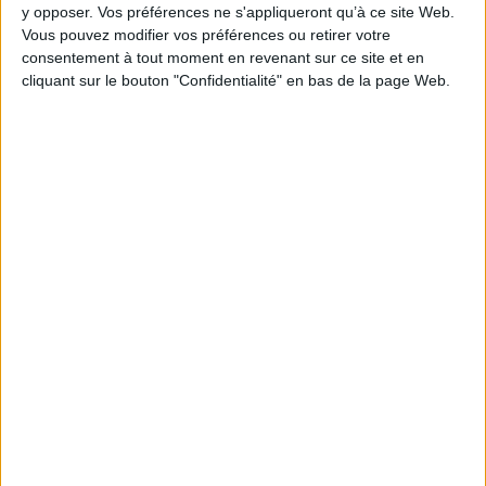
y opposer. Vos préférences ne s'appliqueront qu’à ce site Web.
Vous pouvez modifier vos préférences ou retirer votre
consentement à tout moment en revenant sur ce site et en
cliquant sur le bouton "Confidentialité" en bas de la page Web.
1
Découvrez nos Newsletters Mollat !
JE M'INSCRIS
Informations pratiques
Conditions d'utilisation du site
Qui sommes-nous
Mentions Légales
Frais de port & Livraison
Conditions Générales de Vente
À votre service