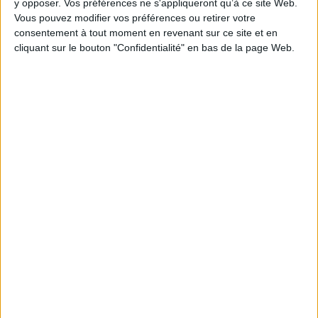
y opposer. Vos préférences ne s'appliqueront qu’à ce site Web.
Vous pouvez modifier vos préférences ou retirer votre
consentement à tout moment en revenant sur ce site et en
1
cliquant sur le bouton "Confidentialité" en bas de la page Web.
Découvrez nos Newsletters Mollat !
JE M'INSCRIS
Informations pratiques
Conditions d'utilisation du site
Qui sommes-nous
Mentions Légales
Frais de port & Livraison
Conditions Générales de Vente
À votre service
Offres d'emploi