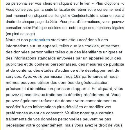
livre (1)
SÉRIE
Le mariage forcé ou Marie-
Antoinette humiliée
DISPONIBILITÉ
Auteur :
Jean-Pierre Fiquet
Nous et nos
partenaires
stockons et/ou accédons à des
Éditeur(s) :
Tallandier
disponible (1)
informations sur un appareil, telles que les cookies, et traitons
Retour sur le mariage de
des données personnelles telles que des identifiants uniques et
Marie-Antoinette à Louis
des informations standards envoyées par un appareil pour des
XVI, lequel mit sept ans
publicités et du contenu personnalisés, des mesures de publicité
avant d'accomplir son devoir
et de contenu, des études d'audience et le développement de
conjugal et de donner un
héritier au royaume de
services.
Avec votre permission, nos 162 partenaires et nous-
France. Cette période eut
mêmes pouvons utiliser des données de géolocalisation
des conséquences
précises et d’identification par scan d'appareil. En cliquant, vous
importantes sur les relations
pouvez consentir aux traitements décrits précédemment. Vous
internationales du XVIIIe
siècle, que l'au...
pouvez également refuser de donner votre consentement ou
20,90 €
accéder à des informations plus détaillées et modifier vos
Disponible chez l'éditeur
préférences avant de consentir.
Veuillez noter que certains
traitements de vos données personnelles peuvent ne pas
AJOUTER AU PANIER
nécessiter votre consentement, mais vous avez le droit de vous