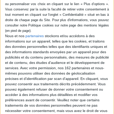
SÉRIE
DISPONIBILITÉ
Chasseurs de trône : une
seule obsession, régner : de
Napoléon à ibn Saoud
disponible (1)
Auteur :
Pascal Dayez-Burgeon
Nous et nos
partenaires
stockons et/ou accédons à des
informations sur un appareil, telles que les cookies, et traitons
Éditeur(s) :
Tallandier
des données personnelles telles que des identifiants uniques et
De Paris à Berlin, de Vienne
des informations standards envoyées par un appareil pour des
à Moscou, de l'Amérique aux
régions musulmanes, les
publicités et du contenu personnalisés, des mesures de publicité
rois sont les modèles et les
et de contenu, des études d'audience et le développement de
archétypes du XIXe siècle,
services.
Avec votre permission, nos 162 partenaires et nous-
époque qui passe peu à peu
mêmes pouvons utiliser des données de géolocalisation
de l'absolutisme à la
démocratie de masse. Parmi
précises et d’identification par scan d'appareil. En cliquant, vous
les têtes couronnées,
pouvez consentir aux traitements décrits précédemment. Vous
certaines fascinent plus que
pouvez également refuser de donner votre consentement ou
d'a...
accéder à des informations plus détaillées et modifier vos
22,90 €
préférences avant de consentir.
Veuillez noter que certains
Disponible chez l'éditeur
traitements de vos données personnelles peuvent ne pas
nécessiter votre consentement, mais vous avez le droit de vous
AJOUTER AU PANIER