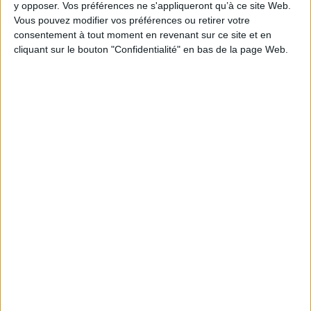
y opposer. Vos préférences ne s'appliqueront qu’à ce site Web.
Vous pouvez modifier vos préférences ou retirer votre
consentement à tout moment en revenant sur ce site et en
1
cliquant sur le bouton "Confidentialité" en bas de la page Web.
Découvrez nos Newsletters Mollat !
JE M'INSCRIS
Informations pratiques
Conditions d'utilisation du site
Qui sommes-nous
Mentions Légales
Frais de port & Livraison
Conditions Générales de Vente
À votre service