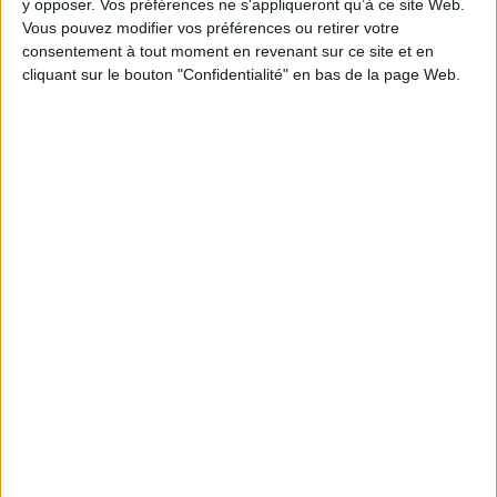
y opposer. Vos préférences ne s'appliqueront qu’à ce site Web.
Vous pouvez modifier vos préférences ou retirer votre
consentement à tout moment en revenant sur ce site et en
1
cliquant sur le bouton "Confidentialité" en bas de la page Web.
Découvrez nos Newsletters Mollat !
JE M'INSCRIS
Informations pratiques
Conditions d'utilisation du site
Qui sommes-nous
Mentions Légales
Frais de port & Livraison
Conditions Générales de Vente
À votre service
Offres d'emploi