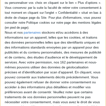
SÉRIE
DISPONIBILITÉ
Les Etats-Unis dans la
Grande Guerre
disponible (1)
Auteur :
Hélène Harter
Nous et nos
partenaires
stockons et/ou accédons à des
Éditeur(s) :
Tallandier
informations sur un appareil, telles que les cookies, et traitons
Une histoire de la place des
des données personnelles telles que des identifiants uniques et
Etats-Unis dans le premier
des informations standards envoyées par un appareil pour des
conflit mondial.
publicités et du contenu personnalisés, des mesures de publicité
L'historienne traite les
et de contenu, des études d'audience et le développement de
aspects militaires, mais
aussi économiques, sociaux
services.
Avec votre permission, nos 162 partenaires et nous-
et culturels des
mêmes pouvons utiliser des données de géolocalisation
événements. Elle aborde le
précises et d’identification par scan d'appareil. En cliquant, vous
temps de l'entrée en guerre
pouvez consentir aux traitements décrits précédemment. Vous
mais aussi celui de la
neutralité, jusqu'en 1...
pouvez également refuser de donner votre consentement ou
25,90 €
accéder à des informations plus détaillées et modifier vos
Disponible chez l'éditeur
préférences avant de consentir.
Veuillez noter que certains
traitements de vos données personnelles peuvent ne pas
AJOUTER AU PANIER
nécessiter votre consentement, mais vous avez le droit de vous