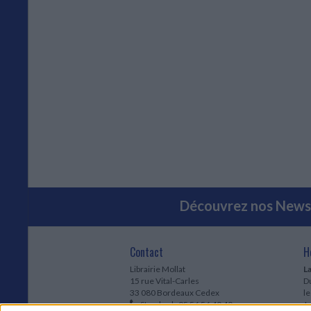
Découvrez nos Newsl
Contact
H
Librairie Mollat
La
15 rue Vital-Carles
Du
33 080 Bordeaux Cedex
l
Standard :
05 56 56 40 40
Jo