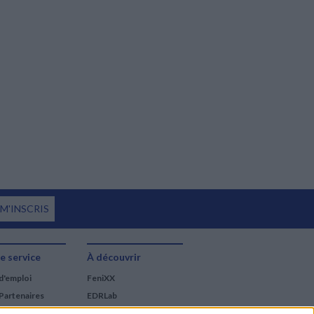
 M'INSCRIS
e service
À découvrir
d'emploi
FeniXX
Partenaires
EDRLab
RetroNews