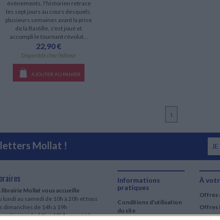
événements, l'historien retrace
les sept jours au cours desquels,
plusieurs semaines avant la prise
de la Bastille, s'est joué et
accompli le tournant révolut...
22,90 €
Disponible chez l'éditeur
AJOUTER AU PANIER
1
etters Mollat !
JE
oraires
Informations
À votr
pratiques
 librairie Mollat vous accueille
Offres 
 lundi au samedi de 10h à 20h et tous
Conditions d'utilisation
es dimanches de 14h à 19h
Offres 
du site
urs fériés : de 11h à 19h* excepté le