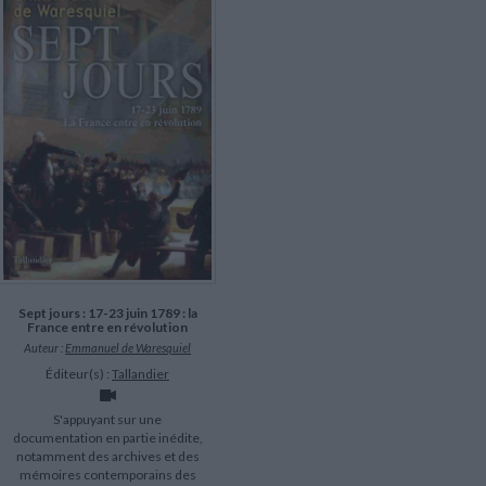
LITTÉRATURE DE VOYAGE
Dictionnaires Français
Histoire moderne
Relations et politiques
internationales
Dictionnaires Bilingues
Récits des voyageurs et des
Histoire contemporaine
explorateurs
Sécurité nationale - Défense
Langues universitaires -
BIOGRAPHIES HISTORIQUES
Dictionnaires et méthodes
ECOLOGIE - ENVIRONNEMENT
Biographies historiques
Méthodes Langues Grand public
Ecologie
Français langues étrangères
HISTOIRE - GÉNÉRALITÉS
Historiographie
Etudes historiques
Généalogie - Héraldique
Franc-maçonnerie
Sept jours : 17-23 juin 1789 : la
France entre en révolution
Auteur :
Emmanuel de Waresquiel
Éditeur(s) :
Tallandier
S'appuyant sur une
documentation en partie inédite,
notamment des archives et des
mémoires contemporains des