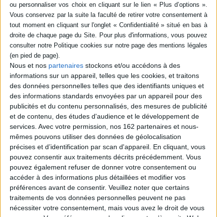
livre (1)
La préhistoire : 50 drôles de
SÉRIE
questions pour la découvrir
!
Auteur :
Anne Terral
Nous et nos
partenaires
stockons et/ou accédons à des
Éditeur(s) :
Tallandier
DISPONIBILITÉ
informations sur un appareil, telles que les cookies, et traitons
Cinquante questions
des données personnelles telles que des identifiants uniques et
disponible (1)
sérieuses, drôles ou
des informations standards envoyées par un appareil pour des
insolites pour tout savoir sur
publicités et du contenu personnalisés, des mesures de publicité
la préhistoire : les origines
des premiers hommes,
et de contenu, des études d'audience et le développement de
l'utilisation du feu, l'art
services.
Avec votre permission, nos 162 partenaires et nous-
pariétal, la création d'outils,
mêmes pouvons utiliser des données de géolocalisation
l'alimentation de l'homme
précises et d’identification par scan d'appareil. En cliquant, vous
de Neandertal ou le mode
de vie de l'homme de Cro-
pouvez consentir aux traitements décrits précédemment. Vous
Magnon. ...
pouvez également refuser de donner votre consentement ou
11,90 €
accéder à des informations plus détaillées et modifier vos
Disponible chez l'éditeur
préférences avant de consentir.
Veuillez noter que certains
traitements de vos données personnelles peuvent ne pas
AJOUTER AU PANIER
nécessiter votre consentement, mais vous avez le droit de vous