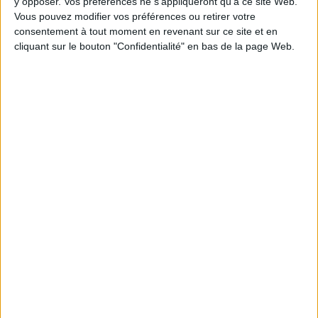
y opposer. Vos préférences ne s'appliqueront qu’à ce site Web.
Vous pouvez modifier vos préférences ou retirer votre
consentement à tout moment en revenant sur ce site et en
1
cliquant sur le bouton "Confidentialité" en bas de la page Web.
Découvrez nos Newsletters Mollat !
JE M'INSCRIS
Informations pratiques
Conditions d'utilisation du site
Qui sommes-nous
Mentions Légales
Frais de port & Livraison
Conditions Générales de Vente
À votre service
Offres d'emploi