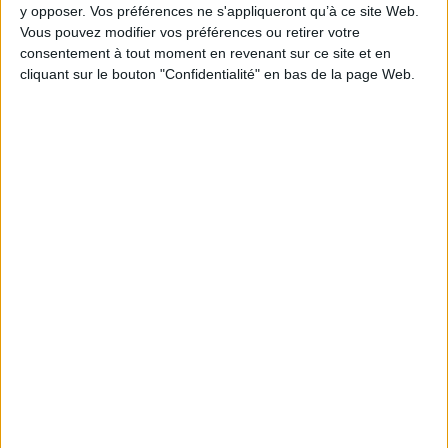
y opposer. Vos préférences ne s'appliqueront qu’à ce site Web.
Vous pouvez modifier vos préférences ou retirer votre
consentement à tout moment en revenant sur ce site et en
cliquant sur le bouton "Confidentialité" en bas de la page Web.
1
Découvrez nos Newsletters Mollat !
JE M'INSCRIS
Informations pratiques
Conditions d'utilisation du site
Qui sommes-nous
Mentions Légales
Frais de port & Livraison
Conditions Générales de Vente
À votre service