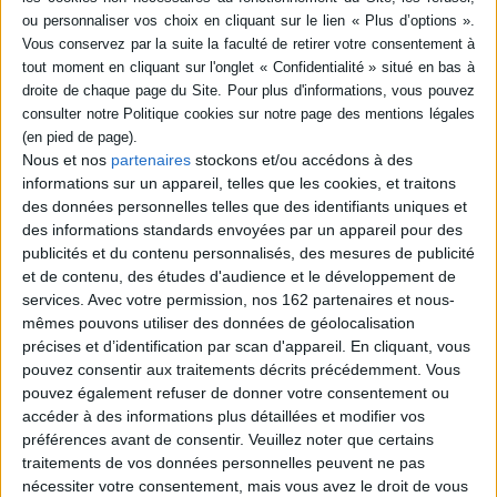
livre (1)
SÉRIE
L'homme, cet animal
rationnel dépendant : les
DISPONIBILITÉ
vertus de la vulnérabilité
Auteur :
Alasdair C. MacIntyre
Nous et nos
partenaires
stockons et/ou accédons à des
disponible (1)
Éditeur(s) :
Tallandier
informations sur un appareil, telles que les cookies, et traitons
Dans cet essai initialement
des données personnelles telles que des identifiants uniques et
publié en 1999, le philosophe
des informations standards envoyées par un appareil pour des
s'interroge sur le fait que
publicités et du contenu personnalisés, des mesures de publicité
l'animalité, la dépendance et
et de contenu, des études d'audience et le développement de
la vulnérabilité sont des
états centraux de la
services.
Avec votre permission, nos 162 partenaires et nous-
condition humaine. Selon lui,
mêmes pouvons utiliser des données de géolocalisation
l'homme n'est pas qu'un
précises et d’identification par scan d'appareil. En cliquant, vous
individu rationnel
pouvez consentir aux traitements décrits précédemment. Vous
indépendant. La vie en
pouvez également refuser de donner votre consentement ou
société ...
19,90 €
accéder à des informations plus détaillées et modifier vos
En stock *
préférences avant de consentir.
Veuillez noter que certains
*stock limité
traitements de vos données personnelles peuvent ne pas
nécessiter votre consentement, mais vous avez le droit de vous
AJOUTER AU PANIER