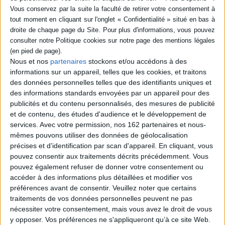
SÉRIE
DISPONIBILITÉ
Le Liban en 100 questions :
une exception menacée
Nous et nos
partenaires
stockons et/ou accédons à des
epuise (1)
Auteur :
Xavier Baron
informations sur un appareil, telles que les cookies, et traitons
Éditeur(s) :
Tallandier
des données personnelles telles que des identifiants uniques et
En cent questions, le
des informations standards envoyées par un appareil pour des
journaliste retrace l'histoire
publicités et du contenu personnalisés, des mesures de publicité
du Liban moderne et
et de contenu, des études d'audience et le développement de
examine les enjeux
services.
Avec votre permission, nos 162 partenaires et nous-
économiques, politiques et
sociaux d'un pays confronté
mêmes pouvons utiliser des données de géolocalisation
à de nombreux défis pour
précises et d’identification par scan d'appareil. En cliquant, vous
conserver son ambition
pouvez consentir aux traitements décrits précédemment. Vous
d'exception culturelle dans
pouvez également refuser de donner votre consentement ou
le Moyen-Orient du XXIe
siècle. ©Electre 2026
accéder à des informations plus détaillées et modifier vos
17,50 €
préférences avant de consentir.
Veuillez noter que certains
Indisponible
traitements de vos données personnelles peuvent ne pas
nécessiter votre consentement, mais vous avez le droit de vous
y opposer. Vos préférences ne s'appliqueront qu’à ce site Web.