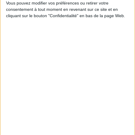
1
Vous pouvez modifier vos préférences ou retirer votre
consentement à tout moment en revenant sur ce site et en
cliquant sur le bouton "Confidentialité" en bas de la page Web.
Découvrez nos Newsletters Mollat !
JE M'INSCRIS
Informations pratiques
Conditions d'utilisation du site
Qui sommes-nous
Mentions Légales
Frais de port & Livraison
Conditions Générales de Vente
À votre service
Offres d'emploi
Offres Partenaires