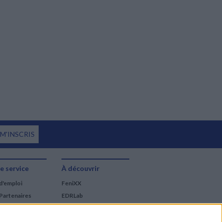
 M'INSCRIS
e service
À découvrir
d'emploi
FeniXX
Partenaires
EDRLab
RetroNews
BnF : portail des métiers