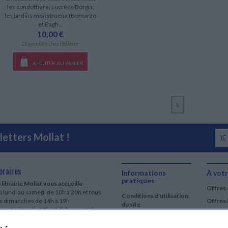
les condottiere, Lucrèce Borgia,
les jardins monstrueux (Bomarzo
et Bagh...
10,00 €
Disponible chez l'éditeur
AJOUTER AU PANIER
1
etters Mollat !
JE
oraires
Informations
À votr
pratiques
 librairie Mollat vous accueille
Offres 
 lundi au samedi de 10h à 20h et tous
Conditions d'utilisation
es dimanches de 14h à 19h
Offres 
du site
urs fériés : de 11h à 19h* excepté le
Qui sommes-nous
r mai, le 25 décembre et le 1er janvier
Si le jour férié est un dimanche, de 14h