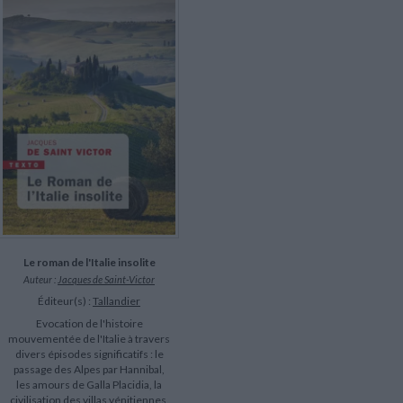
LITTÉRATURE DE VOYAGE
Dictionnaires Français
Histoire moderne
Relations et politiques
internationales
Dictionnaires Bilingues
Récits des voyageurs et des
Histoire contemporaine
explorateurs
Sécurité nationale - Défense
Langues universitaires -
BIOGRAPHIES HISTORIQUES
Dictionnaires et méthodes
ECOLOGIE - ENVIRONNEMENT
Biographies historiques
Méthodes Langues Grand public
Ecologie
Français langues étrangères
HISTOIRE - GÉNÉRALITÉS
Historiographie
Etudes historiques
Généalogie - Héraldique
Franc-maçonnerie
Le roman de l'Italie insolite
Auteur :
Jacques de Saint-Victor
Éditeur(s) :
Tallandier
Evocation de l'histoire
mouvementée de l'Italie à travers
divers épisodes significatifs : le
passage des Alpes par Hannibal,
les amours de Galla Placidia, la
civilisation des villas vénitiennes,