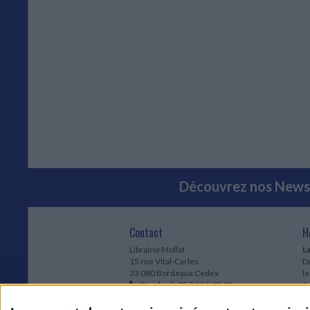
Découvrez nos Newsl
Contact
H
Librairie Mollat
La
15 rue Vital-Carles
Du
33 080 Bordeaux Cedex
l
Standard :
05 56 56 40 40
Jo
Service client mollat.com :
05 56 56 40
1e
83
* 