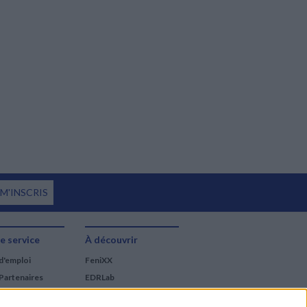
 M'INSCRIS
e service
À découvrir
d'emploi
FeniXX
Partenaires
EDRLab
RetroNews