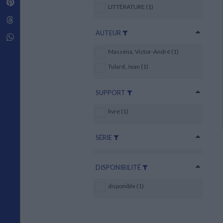
Pinterest
Techniques de construction
LITTÉRATURE (1)
SCIENCE FICTION ET FANTASY
Vie familiale
Disciplines paramédicales
Matériaux de l’architecture
Littérature SF et Fantasy
Threads
Ouvrages Généraux
Urbanisme
SOCIOLOGIE
AUTEUR
Sociologie générale
Whatsapp
Travail social
Massena, Victor-André (1)
Santé et société
Tulard, Jean (1)
ETHNOLOGIE
Anthropologie
SUPPORT
Ethnologie par pays
livre (1)
SÉRIE
DISPONIBILITÉ
disponible (1)