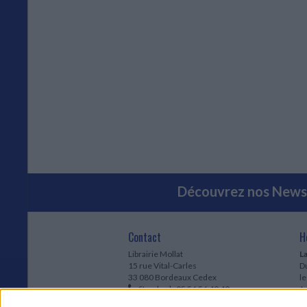
Découvrez nos Newsl
Contact
H
Librairie Mollat
La
15 rue Vital-Carles
Du
33 080 Bordeaux Cedex
l
Standard :
05 56 56 40 40
Jo
Service client mollat.com :
05 56 56 40
1e