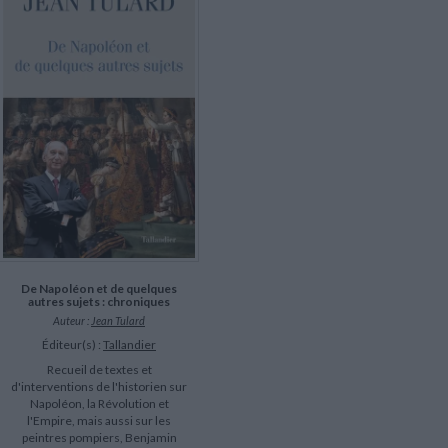
LITTÉRATURE DE VOYAGE
Dictionnaires Français
Histoire moderne
Relations et politiques
internationales
Dictionnaires Bilingues
Récits des voyageurs et des
Histoire contemporaine
explorateurs
Sécurité nationale - Défense
Langues universitaires -
BIOGRAPHIES HISTORIQUES
Dictionnaires et méthodes
ECOLOGIE - ENVIRONNEMENT
Biographies historiques
Méthodes Langues Grand public
Ecologie
Français langues étrangères
HISTOIRE - GÉNÉRALITÉS
Historiographie
Etudes historiques
Généalogie - Héraldique
Franc-maçonnerie
De Napoléon et de quelques
autres sujets : chroniques
Auteur :
Jean Tulard
Éditeur(s) :
Tallandier
Recueil de textes et
d'interventions de l'historien sur
Napoléon, la Révolution et
l'Empire, mais aussi sur les
peintres pompiers, Benjamin