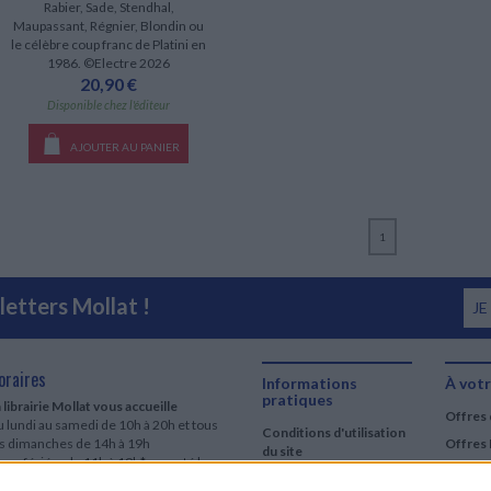
Rabier, Sade, Stendhal,
Maupassant, Régnier, Blondin ou
le célèbre coup franc de Platini en
1986. ©Electre 2026
20,90 €
Disponible chez l'éditeur
AJOUTER AU PANIER
1
etters Mollat !
JE
oraires
Informations
À votr
pratiques
 librairie Mollat vous accueille
Offres 
 lundi au samedi de 10h à 20h et tous
Conditions d'utilisation
es dimanches de 14h à 19h
Offres 
du site
urs fériés : de 11h à 19h* excepté le
Qui sommes-nous
r mai, le 25 décembre et le 1er janvier