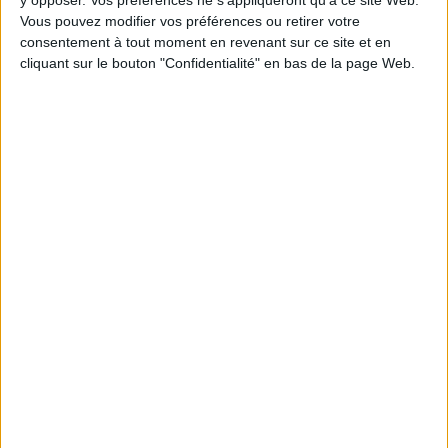
y opposer. Vos préférences ne s'appliqueront qu’à ce site Web.
Vous pouvez modifier vos préférences ou retirer votre
consentement à tout moment en revenant sur ce site et en
1
cliquant sur le bouton "Confidentialité" en bas de la page Web.
Découvrez nos Newsletters Mollat !
JE M'INSCRIS
Informations pratiques
Conditions d'utilisation du site
Qui sommes-nous
Mentions Légales
Frais de port & Livraison
Conditions Générales de Vente
À votre service
Offres d'emploi