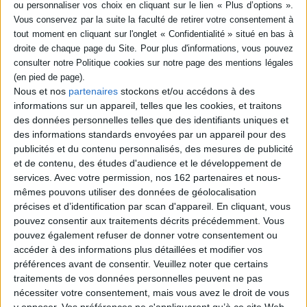
SÉRIE
DISPONIBILITÉ
Dieu en 100 questions
Auteur :
Paul Clavier
disponible (1)
Nous et nos
partenaires
stockons et/ou accédons à des
Éditeur(s) :
Tallandier
informations sur un appareil, telles que les cookies, et traitons
Cent questions et réponses
des données personnelles telles que des identifiants uniques et
autour du concept de Dieu.
des informations standards envoyées par un appareil pour des
Le philosophe des religions
aborde les différentes
publicités et du contenu personnalisés, des mesures de publicité
théologies, le rapport de
et de contenu, des études d'audience et le développement de
l'homme à Dieu, les moyens
services.
Avec votre permission, nos 162 partenaires et nous-
de connaître ou d'infirmer
mêmes pouvons utiliser des données de géolocalisation
son existence, ainsi que les
apports de l'anthropologie,
précises et d’identification par scan d'appareil. En cliquant, vous
de la logique, de la méta...
pouvez consentir aux traitements décrits précédemment. Vous
9,00 €
pouvez également refuser de donner votre consentement ou
En stock *
accéder à des informations plus détaillées et modifier vos
*stock limité
préférences avant de consentir.
Veuillez noter que certains
traitements de vos données personnelles peuvent ne pas
AJOUTER AU PANIER
nécessiter votre consentement, mais vous avez le droit de vous