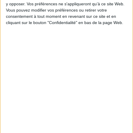
AJOUTER AU PANIER
y opposer. Vos préférences ne s'appliqueront qu’à ce site Web.
Vous pouvez modifier vos préférences ou retirer votre
consentement à tout moment en revenant sur ce site et en
cliquant sur le bouton "Confidentialité" en bas de la page Web.
1
Découvrez nos Newsletters Mollat !
JE M'INSCRIS
Informations pratiques
Conditions d'utilisation du site
Qui sommes-nous
Mentions Légales
Frais de port & Livraison
Conditions Générales de Vente
À votre service