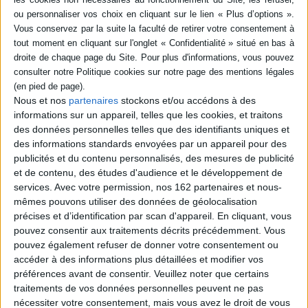
SÉRIE
DISPONIBILITÉ
La saga des Rothschild :
l'argent, le pouvoir et le
luxe
disponible (1)
Auteur :
Tristan Gaston-Breton
Nous et nos
partenaires
stockons et/ou accédons à des
Éditeur(s) :
Tallandier
informations sur un appareil, telles que les cookies, et traitons
des données personnelles telles que des identifiants uniques et
Biographie de la famille
Rothschild, symbole de la
des informations standards envoyées par un appareil pour des
puissance et de la gloire.
publicités et du contenu personnalisés, des mesures de publicité
L'auteur propose sa
et de contenu, des études d'audience et le développement de
généalogie, depuis Mayer
services.
Avec votre permission, nos 162 partenaires et nous-
Amschel, le banquier des
mêmes pouvons utiliser des données de géolocalisation
princes et des empereurs,
jusqu'à James Rothschild. Il
précises et d’identification par scan d'appareil. En cliquant, vous
livre de nombreuses
pouvez consentir aux traitements décrits précédemment. Vous
anecdotes, décrit les
pouvez également refuser de donner votre consentement ou
relations de la famill...
accéder à des informations plus détaillées et modifier vos
10,00 €
préférences avant de consentir.
Veuillez noter que certains
En stock *
*stock limité
traitements de vos données personnelles peuvent ne pas
nécessiter votre consentement, mais vous avez le droit de vous