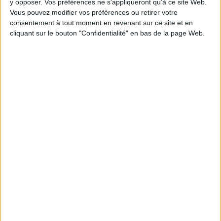
y opposer. Vos préférences ne s'appliqueront qu’à ce site Web.
Vous pouvez modifier vos préférences ou retirer votre
consentement à tout moment en revenant sur ce site et en
1
cliquant sur le bouton "Confidentialité" en bas de la page Web.
Découvrez nos Newsletters Mollat !
JE M'INSCRIS
Informations pratiques
Conditions d'utilisation du site
Qui sommes-nous
Mentions Légales
Frais de port & Livraison
Conditions Générales de Vente
À votre service
Offres d'emploi