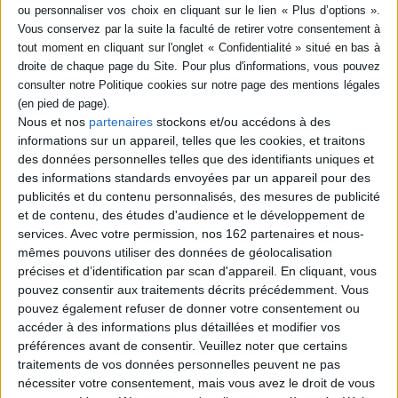
SÉRIE
Reportages (1)
Reportages. Vol. 5. Le jeu
du roi : Afghanistan, 1956
DISPONIBILITÉ
Auteur :
Joseph Kessel
Nous et nos
partenaires
stockons et/ou accédons à des
Éditeur(s) :
Tallandier
disponible (1)
informations sur un appareil, telles que les cookies, et traitons
L'écrivain et grand reporter
des données personnelles telles que des identifiants uniques et
livre ses impressions de
des informations standards envoyées par un appareil pour des
voyage en Afghanistan, ses
publicités et du contenu personnalisés, des mesures de publicité
rencontres insolites et les
et de contenu, des études d'audience et le développement de
rites des habitants, qui lui
services.
ont inspiré Les cavaliers. Ses
Avec votre permission, nos 162 partenaires et nous-
récits mettent en lumière le
mêmes pouvons utiliser des données de géolocalisation
cheminement de sa création
précises et d’identification par scan d'appareil. En cliquant, vous
littéraire et la naissance
pouvez consentir aux traitements décrits précédemment. Vous
d'une oeuvre. ©...
pouvez également refuser de donner votre consentement ou
10,00 €
accéder à des informations plus détaillées et modifier vos
En stock *
*stock limité
préférences avant de consentir.
Veuillez noter que certains
traitements de vos données personnelles peuvent ne pas
AJOUTER AU PANIER
nécessiter votre consentement, mais vous avez le droit de vous