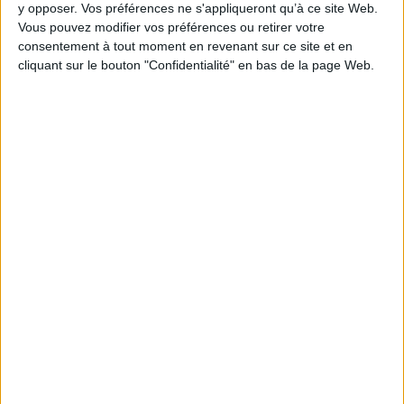
y opposer. Vos préférences ne s'appliqueront qu’à ce site Web.
Vous pouvez modifier vos préférences ou retirer votre
consentement à tout moment en revenant sur ce site et en
cliquant sur le bouton "Confidentialité" en bas de la page Web.
1
Découvrez nos Newsletters Mollat !
JE M'INSCRIS
Informations pratiques
Conditions d'utilisation du site
Qui sommes-nous
Mentions Légales
Frais de port & Livraison
Conditions Générales de Vente
À votre service