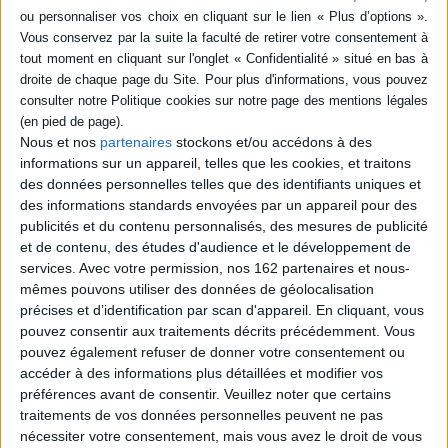
SÉRIE
DISPONIBILITÉ
L'affolement du monde : 10
enjeux géopolitiques
disponible (1)
Auteur :
Thomas Gomart
Nous et nos
partenaires
stockons et/ou accédons à des
Éditeur(s) :
Tallandier
informations sur un appareil, telles que les cookies, et traitons
Une analyse de dix
des données personnelles telles que des identifiants uniques et
questions de politique
des informations standards envoyées par un appareil pour des
internationale d'actualité
publicités et du contenu personnalisés, des mesures de publicité
telles que la puissance
chinoise, les accords de
et de contenu, des études d'audience et le développement de
Paris sur le climat ou encore
services.
Avec votre permission, nos 162 partenaires et nous-
la situation stratégique de la
mêmes pouvons utiliser des données de géolocalisation
zone Méditerranée, pour
précises et d’identification par scan d'appareil. En cliquant, vous
tenter d'en saisir tous les
enjeux. Prix du livre de
pouvez consentir aux traitements décrits précédemment. Vous
géopolitiqu...
pouvez également refuser de donner votre consentement ou
10,00 €
accéder à des informations plus détaillées et modifier vos
En stock *
préférences avant de consentir.
Veuillez noter que certains
*stock limité
traitements de vos données personnelles peuvent ne pas
nécessiter votre consentement, mais vous avez le droit de vous
AJOUTER AU PANIER