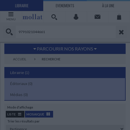
LIBRAIRIE
EVENEMENTS
À LA UNE
MENU
PARCOURIR NOS RAYONS
Littérature
Sciences humaines - Histoire
ACCUEIL
RECHERCHE
Arts
Jeunesse
Librairie
(1)
BD Manga
Loisirs - Bien-être
Éditoriaux
Economie - Droit
(0)
Sciences - Savoirs
EBOOKS
LIVRES LUS
Médias
(0)
UNIVERS SCIENCES HUMAINES - HISTOIRE
UNIVERS SCIENCES - SAVOIRS
UNIVERS LOISIRS - BIEN-ÊTRE
UNIVERS ECONOMIE - DROIT
UNIVERS LITTÉRATURE
UNIVERS BD MANGA
UNIVERS JEUNESSE
UNIVERS ARTS
Mode d'affichage
Bandes dessinées - Comics - Mangas
Littérature française et francophone
Mes histoires
Informatique
Philosophie
Beaux-arts
Tourisme
Economie
Psychanalyse - Psychologie
Administration d'entreprise
Sciences - Techniques
Littérature étrangère
Documentaires
Architecture
Sports
LISTE
MOSAIQUE
Trier les résultats par
Littérature romanesque, historique,
Maison - Design - Arts décoratifs
Art de vivre
Sociologie
Pour jouer
Médecine
Droit
Romans policiers
Photographie
Ethnologie
Scolaire
Loisirs
terroir
CHARGEMENT...