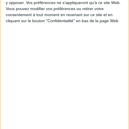
y opposer. Vos préférences ne s'appliqueront qu’à ce site Web.
Vous pouvez modifier vos préférences ou retirer votre
consentement à tout moment en revenant sur ce site et en
cliquant sur le bouton "Confidentialité" en bas de la page Web.
1
Découvrez nos Newsletters Mollat !
JE M'INSCRIS
Informations pratiques
Conditions d'utilisation du site
Qui sommes-nous
Mentions Légales
Frais de port & Livraison
Conditions Générales de Vente
À votre service