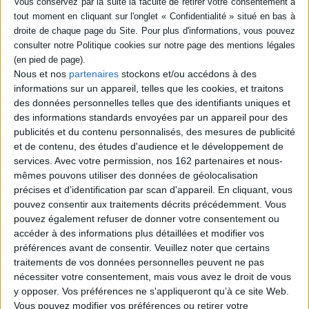
SÉRIE
DISPONIBILITÉ
Franklin D. Roosevelt
Nous et nos
partenaires
stockons et/ou accédons à des
Auteur :
Yves-Marie Péréon
epuise (1)
informations sur un appareil, telles que les cookies, et traitons
Éditeur(s) :
Tallandier
des données personnelles telles que des identifiants uniques et
Une biographie apportant un
des informations standards envoyées par un appareil pour des
nouvel éclairage sur les
publicités et du contenu personnalisés, des mesures de publicité
aspects controversés du
et de contenu, des études d'audience et le développement de
Président américain : son
attitude face à la Shoah, ses
services.
Avec votre permission, nos 162 partenaires et nous-
rapports avec le général de
mêmes pouvons utiliser des données de géolocalisation
Gaulle et Staline, sa politique
précises et d’identification par scan d'appareil. En cliquant, vous
du New Deal, entre autres.
pouvez consentir aux traitements décrits précédemment. Vous
©Electre 2026
pouvez également refuser de donner votre consentement ou
12,90 €
accéder à des informations plus détaillées et modifier vos
Indisponible
préférences avant de consentir.
Veuillez noter que certains
traitements de vos données personnelles peuvent ne pas
nécessiter votre consentement, mais vous avez le droit de vous
1
y opposer. Vos préférences ne s'appliqueront qu’à ce site Web.
Vous pouvez modifier vos préférences ou retirer votre