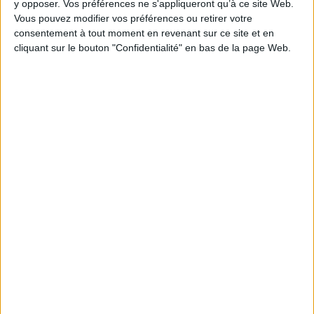
y opposer. Vos préférences ne s'appliqueront qu’à ce site Web.
Vous pouvez modifier vos préférences ou retirer votre
consentement à tout moment en revenant sur ce site et en
1
cliquant sur le bouton "Confidentialité" en bas de la page Web.
Découvrez nos Newsletters Mollat !
JE M'INSCRIS
Informations pratiques
Conditions d'utilisation du site
Qui sommes-nous
Mentions Légales
Frais de port & Livraison
Conditions Générales de Vente
À votre service
Offres d'emploi