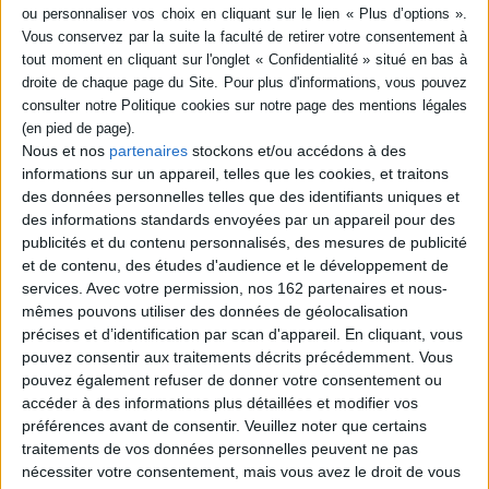
SÉRIE
DISPONIBILITÉ
La nuit des longs couteaux :
29-30 juin 1934
disponible (1)
Auteur :
Max Gallo
Nous et nos
partenaires
stockons et/ou accédons à des
Éditeur(s) :
Tallandier
informations sur un appareil, telles que les cookies, et traitons
La restitution, heure par
des données personnelles telles que des identifiants uniques et
heure, de la nuit des longs
des informations standards envoyées par un appareil pour des
couteaux, durant laquelle les
publicités et du contenu personnalisés, des mesures de publicité
anciens compagnons
et de contenu, des études d'audience et le développement de
d'Hitler passés au rang de
traîtres sont exécutés.
services.
Avec votre permission, nos 162 partenaires et nous-
Parmi les plus illustres
mêmes pouvons utiliser des données de géolocalisation
victimes figure Ernst Röhm,
précises et d’identification par scan d'appareil. En cliquant, vous
le chef d'état-major de la SA.
pouvez consentir aux traitements décrits précédemment. Vous
A travers ce récit, Max
pouvez également refuser de donner votre consentement ou
Gallo...
10,50 €
accéder à des informations plus détaillées et modifier vos
Disponible chez l'éditeur
préférences avant de consentir.
Veuillez noter que certains
traitements de vos données personnelles peuvent ne pas
AJOUTER AU PANIER
nécessiter votre consentement, mais vous avez le droit de vous