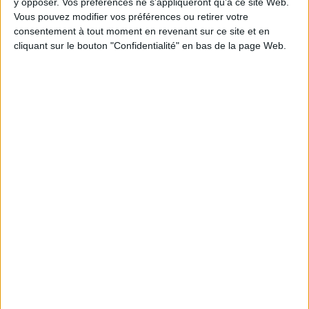
y opposer. Vos préférences ne s'appliqueront qu’à ce site Web.
Vous pouvez modifier vos préférences ou retirer votre
consentement à tout moment en revenant sur ce site et en
1
cliquant sur le bouton "Confidentialité" en bas de la page Web.
Découvrez nos Newsletters Mollat !
JE M'INSCRIS
Informations pratiques
Conditions d'utilisation du site
Qui sommes-nous
Mentions Légales
Frais de port & Livraison
Conditions Générales de Vente
À votre service
Offres d'emploi