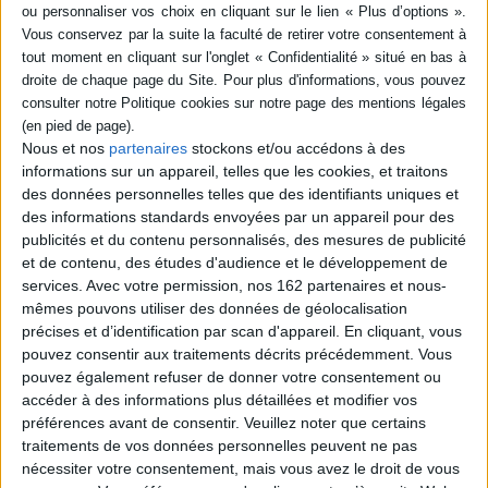
SÉRIE
DISPONIBILITÉ
Les Illuminati : de la société
secrète aux théories du
complot
disponible (1)
Nous et nos
partenaires
stockons et/ou accédons à des
Auteur :
Pierre-Yves Beaurepaire
informations sur un appareil, telles que les cookies, et traitons
Éditeur(s) :
Tallandier
des données personnelles telles que des identifiants uniques et
Créé à la fin du XVIIIe siècle
des informations standards envoyées par un appareil pour des
par A. Weishaupt, le club des
publicités et du contenu personnalisés, des mesures de publicité
Illuminaten de Bavière est à
l'origine de nombreuses
et de contenu, des études d'audience et le développement de
controverses et poursuites
services.
Avec votre permission, nos 162 partenaires et nous-
judiciaires. En s'appuyant sur
mêmes pouvons utiliser des données de géolocalisation
la correspondance de ses
précises et d’identification par scan d'appareil. En cliquant, vous
membres, l'auteur retrace
l'évolution des théories
pouvez consentir aux traitements décrits précédemment. Vous
complotistes liées ...
pouvez également refuser de donner votre consentement ou
21,90 €
accéder à des informations plus détaillées et modifier vos
Disponible chez l'éditeur
préférences avant de consentir.
Veuillez noter que certains
traitements de vos données personnelles peuvent ne pas
AJOUTER AU PANIER
nécessiter votre consentement, mais vous avez le droit de vous