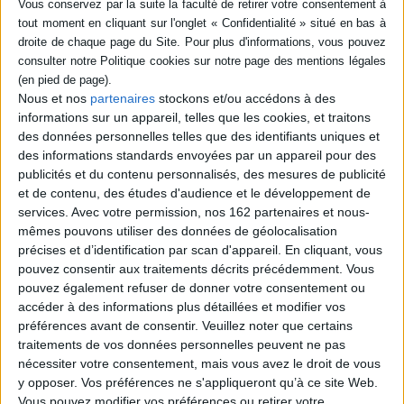
SÉRIE
DISPONIBILITÉ
Michel-Ange
Nous et nos
partenaires
stockons et/ou accédons à des
Auteur :
Marcel Brion
disponible (1)
informations sur un appareil, telles que les cookies, et traitons
Éditeur(s) :
Tallandier
des données personnelles telles que des identifiants uniques et
Le récit de la vie de Michel-
des informations standards envoyées par un appareil pour des
Ange, consacrée au travail et
publicités et du contenu personnalisés, des mesures de publicité
à la création, sous le signe de
et de contenu, des études d'audience et le développement de
la recherche passionnée de
la beauté morale. ©Electre
services.
Avec votre permission, nos 162 partenaires et nous-
2026
mêmes pouvons utiliser des données de géolocalisation
11,50 €
précises et d’identification par scan d'appareil. En cliquant, vous
Disponible chez l'éditeur
pouvez consentir aux traitements décrits précédemment. Vous
pouvez également refuser de donner votre consentement ou
AJOUTER AU PANIER
accéder à des informations plus détaillées et modifier vos
préférences avant de consentir.
Veuillez noter que certains
traitements de vos données personnelles peuvent ne pas
nécessiter votre consentement, mais vous avez le droit de vous
1
y opposer. Vos préférences ne s'appliqueront qu’à ce site Web.
Vous pouvez modifier vos préférences ou retirer votre