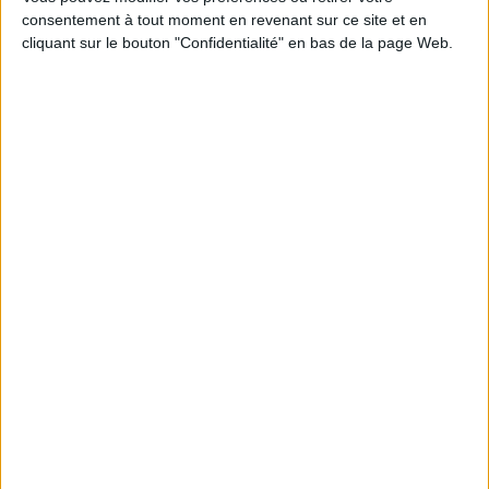
consentement à tout moment en revenant sur ce site et en
Découvrez nos Newsletters Mollat !
cliquant sur le bouton "Confidentialité" en bas de la page Web.
JE M'INSCRIS
Informations pratiques
Conditions d'utilisation du site
Qui sommes-nous
Mentions Légales
Frais de port & Livraison
Conditions Générales de Vente
À votre service
Offres d'emploi
Offres Partenaires
À découvrir
FeniXX