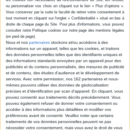
SÉRIE
DISPONIBILITÉ
Comment les chrétiens
sont devenus catholiques :
Ier-Ve siècle
disponible (1)
Auteur :
Marie-Françoise Baslez
Nous et nos
partenaires
stockons et/ou accédons à des
Éditeur(s) :
Tallandier
informations sur un appareil, telles que les cookies, et traitons
des données personnelles telles que des identifiants uniques et
Une histoire de la fondation
du christianisme dans le
des informations standards envoyées par un appareil pour des
monde romain, jusqu'à la
publicités et du contenu personnalisés, des mesures de publicité
reconnaissance de cette
et de contenu, des études d'audience et le développement de
nouvelle religion par
services.
Avec votre permission, nos 162 partenaires et nous-
l'empereur Constantin au
mêmes pouvons utiliser des données de géolocalisation
IVe siècle. En seulement
quelques siècles, des
précises et d’identification par scan d'appareil. En cliquant, vous
dizaines de millions de
pouvez consentir aux traitements décrits précédemment. Vous
personnes se convertissent
pouvez également refuser de donner votre consentement ou
au dogme catholique...
accéder à des informations plus détaillées et modifier vos
10,00 €
préférences avant de consentir.
Veuillez noter que certains
En stock *
*stock limité
traitements de vos données personnelles peuvent ne pas
nécessiter votre consentement, mais vous avez le droit de vous