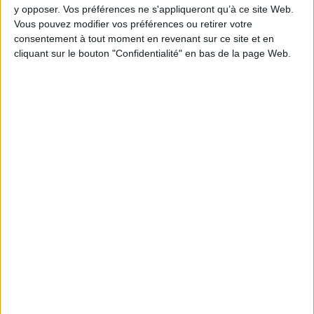
AJOUTER AU PANIER
y opposer. Vos préférences ne s'appliqueront qu’à ce site Web.
Vous pouvez modifier vos préférences ou retirer votre
consentement à tout moment en revenant sur ce site et en
cliquant sur le bouton "Confidentialité" en bas de la page Web.
1
Découvrez nos Newsletters Mollat !
JE M'INSCRIS
Informations pratiques
Conditions d'utilisation du site
Qui sommes-nous
Mentions Légales
Frais de port & Livraison
Conditions Générales de Vente
À votre service