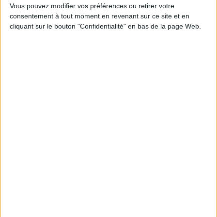
Vous pouvez modifier vos préférences ou retirer votre
1
consentement à tout moment en revenant sur ce site et en
cliquant sur le bouton "Confidentialité" en bas de la page Web.
Découvrez nos Newsletters Mollat !
JE M'INSCRIS
Informations pratiques
Conditions d'utilisation du site
Qui sommes-nous
Mentions Légales
Frais de port & Livraison
Conditions Générales de Vente
À votre service
Offres d'emploi
Offres Partenaires