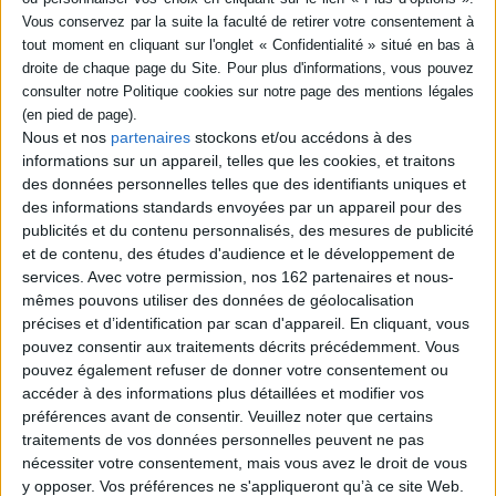
livre (1)
SÉRIE
Le père d'Hitler : comment
son fils est devenu
DISPONIBILITÉ
dictateur
Nous et nos
partenaires
stockons et/ou accédons à des
Auteur :
Roman Sandgruber
informations sur un appareil, telles que les cookies, et traitons
epuise (1)
Éditeur(s) :
Tallandier
des données personnelles telles que des identifiants uniques et
des informations standards envoyées par un appareil pour des
A la lumière de 31 lettres du
fonctionnaire des douanes
publicités et du contenu personnalisés, des mesures de publicité
Alois Hitler, père d'Adolf,
et de contenu, des études d'audience et le développement de
l'historien viennois
services.
Avec votre permission, nos 162 partenaires et nous-
renouvelle le récit de
mêmes pouvons utiliser des données de géolocalisation
l'enfance et de la jeunesse
du futur dictateur. Il donne à
précises et d’identification par scan d'appareil. En cliquant, vous
voir les conditions de vie de
pouvez consentir aux traitements décrits précédemment. Vous
la famille Hitler en
pouvez également refuser de donner votre consentement ou
redessinant notamment la
accéder à des informations plus détaillées et modifier vos
figu...
22,50 €
préférences avant de consentir.
Veuillez noter que certains
traitements de vos données personnelles peuvent ne pas
Indisponible
nécessiter votre consentement, mais vous avez le droit de vous
y opposer. Vos préférences ne s'appliqueront qu’à ce site Web.