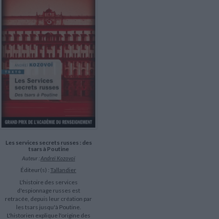
LITTÉRATURE DE VOYAGE
Dictionnaires Français
Histoire moderne
Relations et politiques
internationales
Dictionnaires Bilingues
Récits des voyageurs et des
Histoire contemporaine
explorateurs
Sécurité nationale - Défense
Langues universitaires -
BIOGRAPHIES HISTORIQUES
Dictionnaires et méthodes
ECOLOGIE - ENVIRONNEMENT
Biographies historiques
Méthodes Langues Grand public
Ecologie
Français langues étrangères
HISTOIRE - GÉNÉRALITÉS
Historiographie
Etudes historiques
Généalogie - Héraldique
Franc-maçonnerie
Les services secrets russes : des
tsars à Poutine
Auteur :
Andreï Kozovoï
Éditeur(s) :
Tallandier
L'histoire des services
d'espionnage russes est
retracée, depuis leur création par
les tsars jusqu'à Poutine.
L'historien explique l'origine des