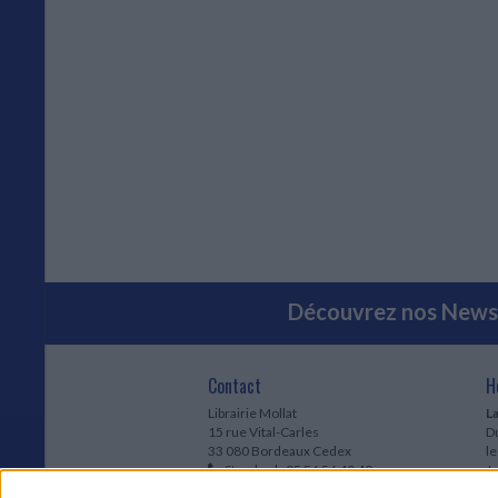
Découvrez nos Newsl
Contact
H
Librairie Mollat
La
15 rue Vital-Carles
Du
33 080 Bordeaux Cedex
l
Standard :
05 56 56 40 40
Jo
Service client mollat.com :
05 56 56 40
1e