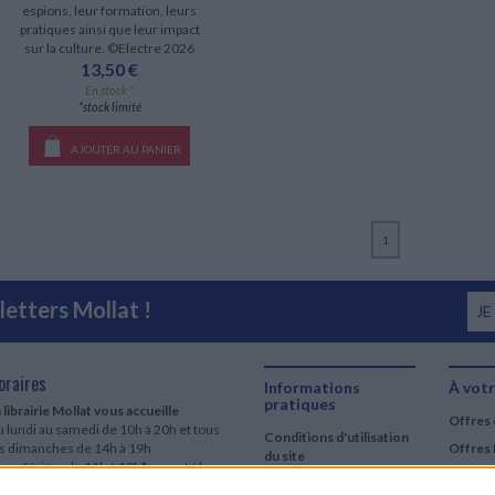
espions, leur formation, leurs
pratiques ainsi que leur impact
sur la culture. ©Electre 2026
13,50 €
En stock *
*stock limité
AJOUTER AU PANIER
1
etters Mollat !
JE
oraires
Informations
À votr
pratiques
 librairie Mollat vous accueille
Offres 
 lundi au samedi de 10h à 20h et tous
Conditions d'utilisation
es dimanches de 14h à 19h
Offres 
du site
urs fériés : de 11h à 19h* excepté le
Qui sommes-nous
r mai, le 25 décembre et le 1er janvier