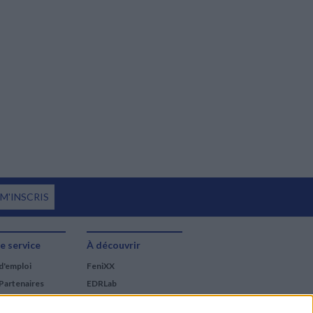
 M'INSCRIS
e service
À découvrir
d'emploi
FeniXX
Partenaires
EDRLab
RetroNews