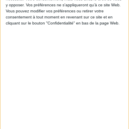
y opposer. Vos préférences ne s'appliqueront qu’à ce site Web.
AJOUTER AU PANIER
Vous pouvez modifier vos préférences ou retirer votre
consentement à tout moment en revenant sur ce site et en
cliquant sur le bouton "Confidentialité" en bas de la page Web.
1
Découvrez nos Newsletters Mollat !
JE M'INSCRIS
Informations pratiques
Conditions d'utilisation du site
Qui sommes-nous
Mentions Légales
Frais de port & Livraison
Conditions Générales de Vente