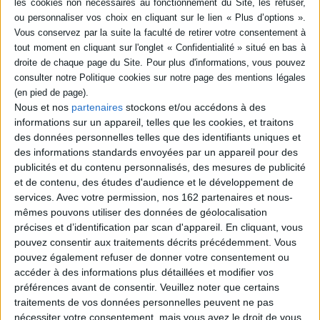
poche (1)
SÉRIE
Ma bataille d'Alger :
confessions d'un Américain
au coeur d'un drame
français
DISPONIBILITÉ
Nous et nos
partenaires
stockons et/ou accédons à des
Auteur :
Ted Morgan
informations sur un appareil, telles que les cookies, et traitons
Éditeur(s) :
Tallandier
disponible (1)
des données personnelles telles que des identifiants uniques et
L'auteur, également connu
des informations standards envoyées par un appareil pour des
sous le nom de Sanche de
publicités et du contenu personnalisés, des mesures de publicité
Gramont, militaire
et de contenu, des études d'audience et le développement de
américain, décrit les
événements de la guerre
services.
Avec votre permission, nos 162 partenaires et nous-
d'Algérie, qu'il a vécus en
mêmes pouvons utiliser des données de géolocalisation
tant qu'officier. Témoin des
précises et d’identification par scan d'appareil. En cliquant, vous
opérations contre-
pouvez consentir aux traitements décrits précédemment. Vous
insurrectionnelles, il livre
son regard de jeune
pouvez également refuser de donner votre consentement ou
Américain anticolonialiste,...
accéder à des informations plus détaillées et modifier vos
11,00 €
préférences avant de consentir.
Veuillez noter que certains
En stock *
traitements de vos données personnelles peuvent ne pas
*stock limité
nécessiter votre consentement, mais vous avez le droit de vous