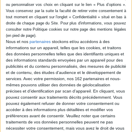
poche (1)
SÉRIE
Barbares : immigrés,
réfugiés et déportés dans
DISPONIBILITÉ
l'Empire romain
Nous et nos
partenaires
stockons et/ou accédons à des
Auteur :
Alessandro Barbero
manquant (1)
informations sur un appareil, telles que les cookies, et traitons
Éditeur(s) :
Tallandier
des données personnelles telles que des identifiants uniques et
Dès le milieu du IVe siècle,
des informations standards envoyées par un appareil pour des
les autorités romaines se
publicités et du contenu personnalisés, des mesures de publicité
révèlent incapables de
contrôler, gérer, voire
et de contenu, des études d'audience et le développement de
penser les flux migratoires
services.
Avec votre permission, nos 162 partenaires et nous-
qui déferlent sur l'Empire. La
mêmes pouvons utiliser des données de géolocalisation
défaite de Valens à la bataille
précises et d’identification par scan d'appareil. En cliquant, vous
d'Andrinople, en 378, n'en
est que la conséquence. La
pouvez consentir aux traitements décrits précédemment. Vous
naissance des royaum...
pouvez également refuser de donner votre consentement ou
11,00 €
accéder à des informations plus détaillées et modifier vos
En stock *
préférences avant de consentir.
Veuillez noter que certains
*stock limité
traitements de vos données personnelles peuvent ne pas
nécessiter votre consentement, mais vous avez le droit de vous
AJOUTER AU PANIER