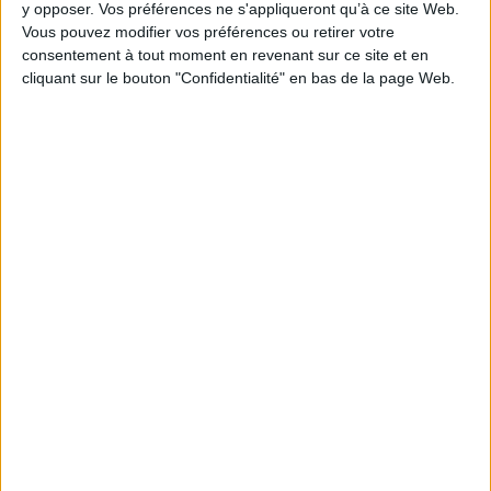
y opposer. Vos préférences ne s'appliqueront qu’à ce site Web.
Vous pouvez modifier vos préférences ou retirer votre
consentement à tout moment en revenant sur ce site et en
cliquant sur le bouton "Confidentialité" en bas de la page Web.
1
Découvrez nos Newsletters Mollat !
JE M'INSCRIS
Informations pratiques
Conditions d'utilisation du site
Qui sommes-nous
Mentions Légales
Frais de port & Livraison
Conditions Générales de Vente
À votre service