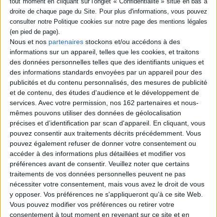
SÉRIE
DISPONIBILITÉ
Nous et nos
partenaires
stockons et/ou accédons à des
Louis XI
informations sur un appareil, telles que les cookies, et traitons
Auteur :
Jean Favier
manquant (1)
des données personnelles telles que des identifiants uniques et
Éditeur(s) :
Tallandier
des informations standards envoyées par un appareil pour des
Une biographie de Louis XI,
publicités et du contenu personnalisés, des mesures de publicité
par un spécialiste de
et de contenu, des études d'audience et le développement de
l'histoire économique et
services.
Avec votre permission, nos 162 partenaires et nous-
financière de la fin du Moyen
Age. ©Electre 2026
mêmes pouvons utiliser des données de géolocalisation
13,90 €
précises et d’identification par scan d'appareil. En cliquant, vous
Indisponible
pouvez consentir aux traitements décrits précédemment. Vous
pouvez également refuser de donner votre consentement ou
accéder à des informations plus détaillées et modifier vos
1
préférences avant de consentir.
Veuillez noter que certains
traitements de vos données personnelles peuvent ne pas
nécessiter votre consentement, mais vous avez le droit de vous
Découvrez nos Newsletters Mollat !
y opposer. Vos préférences ne s'appliqueront qu’à ce site Web.
Vous pouvez modifier vos préférences ou retirer votre
consentement à tout moment en revenant sur ce site et en
JE M'INSCRIS