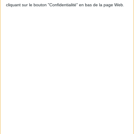
cliquant sur le bouton "Confidentialité" en bas de la page Web.
Informations pratiques
Conditions d'utilisation du site
Qui sommes-nous
Mentions Légales
Frais de port & Livraison
Conditions Générales de Vente
À votre service
Offres d'emploi
Offres Partenaires
À découvrir
FeniXX
EDRLab
RetroNews
BnF : portail des métiers du livre