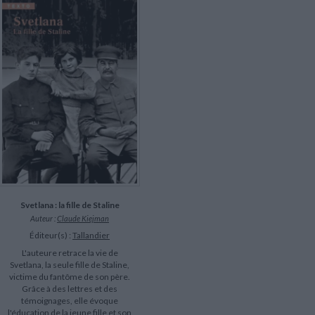
LITTÉRATURE DE VOYAGE
Dictionnaires Français
Histoire moderne
Relations et politiques
internationales
Dictionnaires Bilingues
Récits des voyageurs et des
Histoire contemporaine
explorateurs
Sécurité nationale - Défense
Langues universitaires -
BIOGRAPHIES HISTORIQUES
Dictionnaires et méthodes
ECOLOGIE - ENVIRONNEMENT
Biographies historiques
Méthodes Langues Grand public
Ecologie
Français langues étrangères
HISTOIRE - GÉNÉRALITÉS
Historiographie
Etudes historiques
Généalogie - Héraldique
Franc-maçonnerie
Svetlana : la fille de Staline
Auteur :
Claude Kiejman
Éditeur(s) :
Tallandier
L'auteure retrace la vie de
Svetlana, la seule fille de Staline,
victime du fantôme de son père.
Grâce à des lettres et des
témoignages, elle évoque
l'éducation de la jeune fille et son