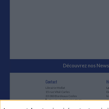
Découvrez nos Newsl
Contact
H
Librairie Mollat
La
15 rue Vital-Carles
Du
33 080 Bordeaux Cedex
l
Standard :
05 56 56 40 40
Jo
Service client mollat.com :
05 56 56 40
1e
83
* 