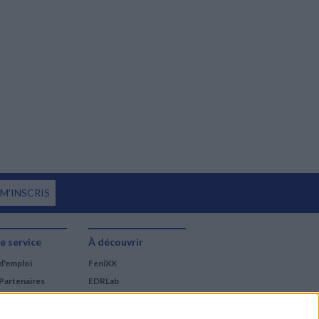
 M'INSCRIS
e service
À découvrir
d'emploi
FeniXX
Partenaires
EDRLab
RetroNews
BnF : portail des métiers