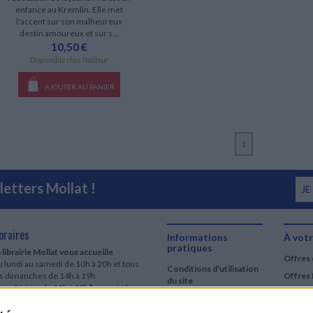
enfance au Kremlin. Elle met
l'accent sur son malheureux
destin amoureux et sur s...
10,50 €
Disponible chez l'éditeur
AJOUTER AU PANIER
1
etters Mollat !
JE
oraires
Informations
À votr
pratiques
 librairie Mollat vous accueille
Offres 
 lundi au samedi de 10h à 20h et tous
Conditions d'utilisation
es dimanches de 14h à 19h
Offres 
du site
urs fériés : de 11h à 19h* excepté le
Qui sommes-nous
r mai, le 25 décembre et le 1er janvier
Si le jour férié est un dimanche, de 14h