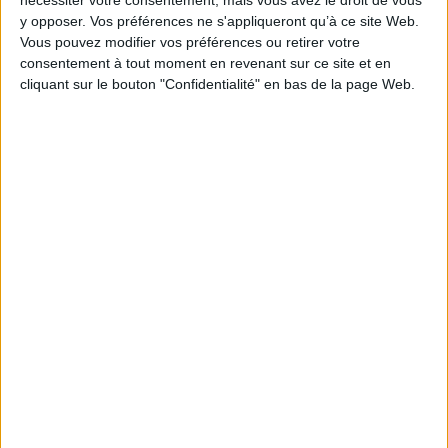
y opposer. Vos préférences ne s'appliqueront qu’à ce site Web.
AJOUTER AU PANIER
Vous pouvez modifier vos préférences ou retirer votre
consentement à tout moment en revenant sur ce site et en
cliquant sur le bouton "Confidentialité" en bas de la page Web.
1
Découvrez nos Newsletters Mollat !
JE M'INSCRIS
Informations pratiques
Conditions d'utilisation du site
Qui sommes-nous
Mentions Légales
Frais de port & Livraison
Conditions Générales de Vente