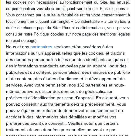
poche (1)
SÉRIE
Je meurs d'amour pour toi...
: lettres d'amour d'Isabelle
DISPONIBILITÉ
de Bourbon-Parme à
l'archiduchesse Marie-
Christine, 1760-1763
Nous et nos
partenaires
stockons et/ou accédons à des
disponible (1)
Auteur :
Isabelle
informations sur un appareil, telles que les cookies, et traitons
Éditeur(s) :
Tallandier
des données personnelles telles que des identifiants uniques et
des informations standards envoyées par un appareil pour des
Petite-fille de Louis XV,
Isabelle de Bourbon-Parme
publicités et du contenu personnalisés, des mesures de publicité
(1741-1763) est mariée en
et de contenu, des études d'audience et le développement de
1760 au futur empereur
services.
Avec votre permission, nos 162 partenaires et nous-
Joseph II. Elle séduit la cour
mêmes pouvons utiliser des données de géolocalisation
de Vienne et tombe
éperdument amoureuse de
précises et d’identification par scan d'appareil. En cliquant, vous
sa belle-soeur,
pouvez consentir aux traitements décrits précédemment. Vous
l'archiduchesse Marie-
pouvez également refuser de donner votre consentement ou
Christine. Ses lettres et
accéder à des informations plus détaillées et modifier vos
billets révèlent un caractèr...
9,50 €
préférences avant de consentir.
Veuillez noter que certains
En stock *
traitements de vos données personnelles peuvent ne pas
*stock limité
nécessiter votre consentement, mais vous avez le droit de vous