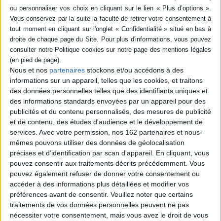
SÉRIE
DISPONIBILITÉ
Petit dictionnaire des mots
qui ont une histoire
disponible (1)
Auteur :
Gilles Henry
Nous et nos
partenaires
stockons et/ou accédons à des
Éditeur(s) :
Tallandier
informations sur un appareil, telles que les cookies, et traitons
Présentation de mots tirant
des données personnelles telles que des identifiants uniques et
leur origine du nom d'une
des informations standards envoyées par un appareil pour des
personne, d'un dieu, d'une
publicités et du contenu personnalisés, des mesures de publicité
ville ou d'un pays. Ce
dictionnaire ressuscite des
et de contenu, des études d'audience et le développement de
mythes, des divinités
services.
Avec votre permission, nos 162 partenaires et nous-
oubliées, des conquêtes ou
mêmes pouvons utiliser des données de géolocalisation
des inventions, des
précises et d’identification par scan d'appareil. En cliquant, vous
personnages célèbres, etc.
Les mots sont classés par
pouvez consentir aux traitements décrits précédemment. Vous
thèmes et cou...
pouvez également refuser de donner votre consentement ou
10,50 €
accéder à des informations plus détaillées et modifier vos
En stock *
préférences avant de consentir.
Veuillez noter que certains
*stock limité
traitements de vos données personnelles peuvent ne pas
nécessiter votre consentement, mais vous avez le droit de vous
AJOUTER AU PANIER