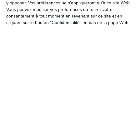
y opposer. Vos préférences ne s'appliqueront qu’à ce site Web.
Vous pouvez modifier vos préférences ou retirer votre
consentement à tout moment en revenant sur ce site et en
cliquant sur le bouton "Confidentialité" en bas de la page Web.
1
Découvrez nos Newsletters Mollat !
JE M'INSCRIS
Informations pratiques
Conditions d'utilisation du site
Qui sommes-nous
Mentions Légales
Frais de port & Livraison
Conditions Générales de Vente
À votre service