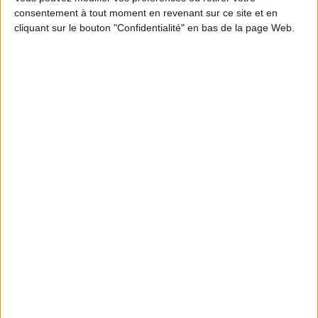
consentement à tout moment en revenant sur ce site et en
Découvrez nos Newsletters Mollat !
cliquant sur le bouton "Confidentialité" en bas de la page Web.
JE M'INSCRIS
Informations pratiques
Conditions d'utilisation du site
Qui sommes-nous
Mentions Légales
Frais de port & Livraison
Conditions Générales de Vente
À votre service
Offres d'emploi
Offres Partenaires
À découvrir
FeniXX