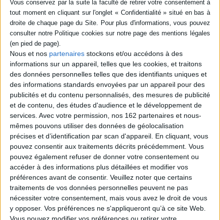
SÉRIE
DISPONIBILITÉ
Vichy : histoire d'une
dictature, 1940-1944
Nous et nos
partenaires
stockons et/ou accédons à des
disponible (1)
Éditeur(s) :
Tallandier
informations sur un appareil, telles que les cookies, et traitons
des données personnelles telles que des identifiants uniques et
A partir de documents
des informations standards envoyées par un appareil pour des
inédits, une historiographie
publicités et du contenu personnalisés, des mesures de publicité
du régime de Vichy et de la
et de contenu, des études d'audience et le développement de
France de Pétain. Prix
services.
Avec votre permission, nos 162 partenaires et nous-
Laurent Kupferman 2026.
©Electre 2026
mêmes pouvons utiliser des données de géolocalisation
26,50 €
précises et d’identification par scan d'appareil. En cliquant, vous
En stock
pouvez consentir aux traitements décrits précédemment. Vous
pouvez également refuser de donner votre consentement ou
AJOUTER AU PANIER
accéder à des informations plus détaillées et modifier vos
préférences avant de consentir.
Veuillez noter que certains
traitements de vos données personnelles peuvent ne pas
nécessiter votre consentement, mais vous avez le droit de vous
1
y opposer. Vos préférences ne s'appliqueront qu’à ce site Web.
Vous pouvez modifier vos préférences ou retirer votre