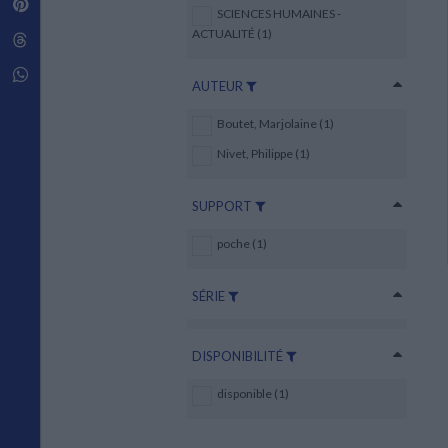
Pinterest
Techniques de construction
SCIENCES HUMAINES -
SCIENCE FICTION ET FANTASY
Vie familiale
Disciplines paramédicales
Matériaux de l’architecture
ACTUALITÉ (1)
Littérature SF et Fantasy
Threads
Ouvrages Généraux
Urbanisme
SOCIOLOGIE
Sociologie générale
Whatsapp
AUTEUR
Travail social
Santé et société
Boutet, Marjolaine (1)
ETHNOLOGIE
Nivet, Philippe (1)
Anthropologie
Ethnologie par pays
SUPPORT
poche (1)
SÉRIE
DISPONIBILITÉ
disponible (1)