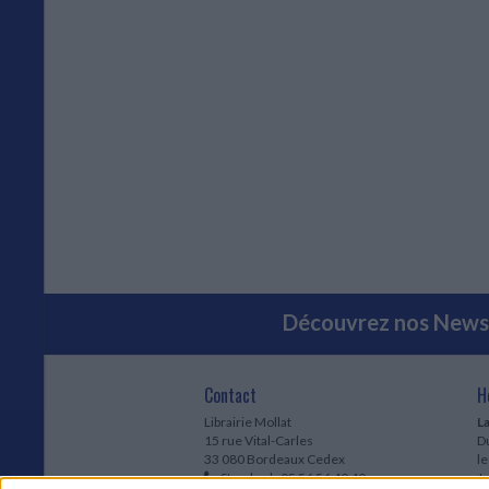
Découvrez nos Newsl
Contact
H
Librairie Mollat
La
15 rue Vital-Carles
Du
33 080 Bordeaux Cedex
l
Standard :
05 56 56 40 40
Jo