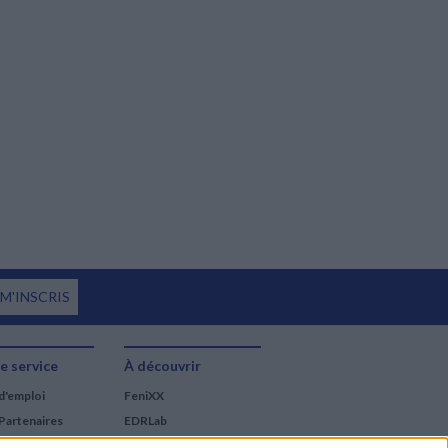
 M'INSCRIS
e service
À découvrir
d'emploi
FeniXX
Partenaires
EDRLab
RetroNews