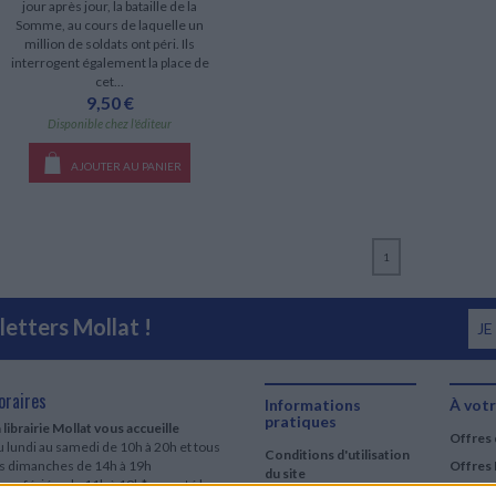
jour après jour, la bataille de la
Somme, au cours de laquelle un
million de soldats ont péri. Ils
interrogent également la place de
cet...
9,50 €
Disponible chez l'éditeur
AJOUTER AU PANIER
1
etters Mollat !
JE
oraires
Informations
À votr
pratiques
 librairie Mollat vous accueille
Offres 
 lundi au samedi de 10h à 20h et tous
Conditions d'utilisation
es dimanches de 14h à 19h
Offres 
du site
urs fériés : de 11h à 19h* excepté le