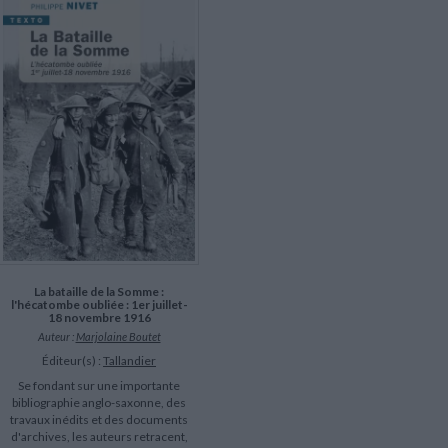
LITTÉRATURE DE VOYAGE
Dictionnaires Français
Histoire moderne
Relations et politiques
internationales
Dictionnaires Bilingues
Récits des voyageurs et des
Histoire contemporaine
explorateurs
Sécurité nationale - Défense
Langues universitaires -
BIOGRAPHIES HISTORIQUES
Dictionnaires et méthodes
ECOLOGIE - ENVIRONNEMENT
Biographies historiques
Méthodes Langues Grand public
Ecologie
Français langues étrangères
HISTOIRE - GÉNÉRALITÉS
Historiographie
Etudes historiques
Généalogie - Héraldique
Franc-maçonnerie
La bataille de la Somme :
l'hécatombe oubliée : 1er juillet-
18 novembre 1916
Auteur :
Marjolaine Boutet
Éditeur(s) :
Tallandier
Se fondant sur une importante
bibliographie anglo-saxonne, des
travaux inédits et des documents
d'archives, les auteurs retracent,