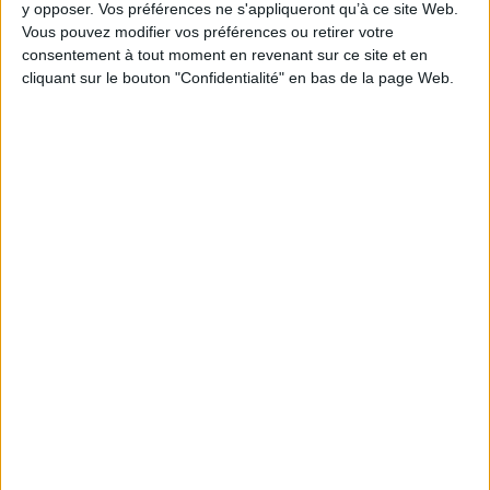
y opposer. Vos préférences ne s'appliqueront qu’à ce site Web.
Vous pouvez modifier vos préférences ou retirer votre
consentement à tout moment en revenant sur ce site et en
cliquant sur le bouton "Confidentialité" en bas de la page Web.
1
Découvrez nos Newsletters Mollat !
JE M'INSCRIS
Informations pratiques
Conditions d'utilisation du site
Qui sommes-nous
Mentions Légales
Frais de port & Livraison
Conditions Générales de Vente
À votre service