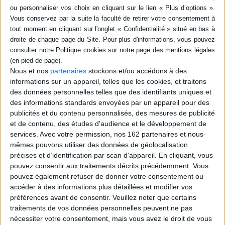
poche (1)
SÉRIE
Mémoires (1)
Mémoires. Vol. 2. La
campagne d'Egypte, 1798-
1799
Nous et nos
partenaires
stockons et/ou accédons à des
Auteur :
Napoléon 1er
DISPONIBILITÉ
informations sur un appareil, telles que les cookies, et traitons
Éditeur(s) :
Tallandier
des données personnelles telles que des identifiants uniques et
disponible (1)
T. Lentz propose les textes
des informations standards envoyées par un appareil pour des
les plus aboutis et complets
publicités et du contenu personnalisés, des mesures de publicité
des mémoires de Napoléon.
Ce dernier y donne sa vérité,
et de contenu, des études d'audience et le développement de
privilégie la cohérence de
services.
Avec votre permission, nos 162 partenaires et nous-
son parcours et se donne le
mêmes pouvons utiliser des données de géolocalisation
beau rôle. Il ne modifie pas
précises et d’identification par scan d'appareil. En cliquant, vous
les faits. Il explique et justifie
ses choix ainsi que sa
pouvez consentir aux traitements décrits précédemment. Vous
conduite lor...
pouvez également refuser de donner votre consentement ou
13,50 €
accéder à des informations plus détaillées et modifier vos
En stock *
préférences avant de consentir.
Veuillez noter que certains
*stock limité
traitements de vos données personnelles peuvent ne pas
nécessiter votre consentement, mais vous avez le droit de vous
AJOUTER AU PANIER