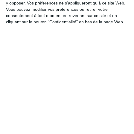
y opposer. Vos préférences ne s'appliqueront qu’à ce site Web.
Vous pouvez modifier vos préférences ou retirer votre
consentement à tout moment en revenant sur ce site et en
cliquant sur le bouton "Confidentialité" en bas de la page Web.
1
Découvrez nos Newsletters Mollat !
JE M'INSCRIS
Informations pratiques
Conditions d'utilisation du site
Qui sommes-nous
Mentions Légales
Frais de port & Livraison
Conditions Générales de Vente
À votre service