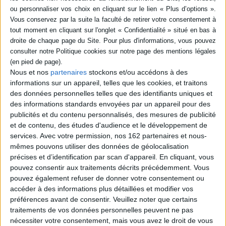
SÉRIE
DISPONIBILITÉ
Neandertal de A à Z
Auteur :
Marylène Patou-Mathis
disponible (1)
Éditeur(s) :
Tallandier
Nous et nos
partenaires
stockons et/ou accédons à des
informations sur un appareil, telles que les cookies, et traitons
Une synthèse des
connaissances concernant
des données personnelles telles que des identifiants uniques et
l'homme de Neandertal
des informations standards envoyées par un appareil pour des
présentée sous la forme
publicités et du contenu personnalisés, des mesures de publicité
d'un dictionnaire, d'Abcès
et de contenu, des études d'audience et le développement de
dentaire à Zafarraya.
Dépassant la conception
services.
Avec votre permission, nos 162 partenaires et nous-
présentant les
mêmes pouvons utiliser des données de géolocalisation
Néandertaliens comme une
précises et d’identification par scan d'appareil. En cliquant, vous
espèce inférieure, le livre
pouvez consentir aux traitements décrits précédemment. Vous
rend à cet hominidé la place
qui est l...
pouvez également refuser de donner votre consentement ou
12,50 €
accéder à des informations plus détaillées et modifier vos
En stock *
préférences avant de consentir.
Veuillez noter que certains
*stock limité
traitements de vos données personnelles peuvent ne pas
nécessiter votre consentement, mais vous avez le droit de vous
AJOUTER AU PANIER