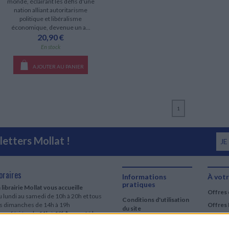
monde, éclairant les défis d'une
nation alliant autoritarisme
politique et libéralisme
économique, devenue un a...
20,90 €
En stock
AJOUTER AU PANIER
1
etters Mollat !
JE
oraires
Informations
À votr
pratiques
 librairie Mollat vous accueille
Offres 
 lundi au samedi de 10h à 20h et tous
Conditions d'utilisation
es dimanches de 14h à 19h
Offres 
du site
urs fériés : de 11h à 19h* excepté le
Qui sommes-nous
r mai, le 25 décembre et le 1er janvier