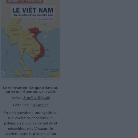
LITTÉRATURE DE VOYAGE
Dictionnaires Français
Histoire moderne
Relations et politiques
internationales
Dictionnaires Bilingues
Récits des voyageurs et des
Histoire contemporaine
explorateurs
Sécurité nationale - Défense
Langues universitaires -
BIOGRAPHIES HISTORIQUES
Dictionnaires et méthodes
ECOLOGIE - ENVIRONNEMENT
Biographies historiques
Méthodes Langues Grand public
Ecologie
Français langues étrangères
HISTOIRE - GÉNÉRALITÉS
Historiographie
Etudes historiques
Généalogie - Héraldique
Franc-maçonnerie
Le Vietnam en 100 questions : au
carrefour d'une nouvelle Asie
Auteur :
Benoît de Tréglodé
Éditeur(s) :
Tallandier
En cent questions, une synthèse
sur l'évolution économique,
politique, religieuse, sociétale et
géopolitique du Vietnam, le
seizième pays le plus peuplé au