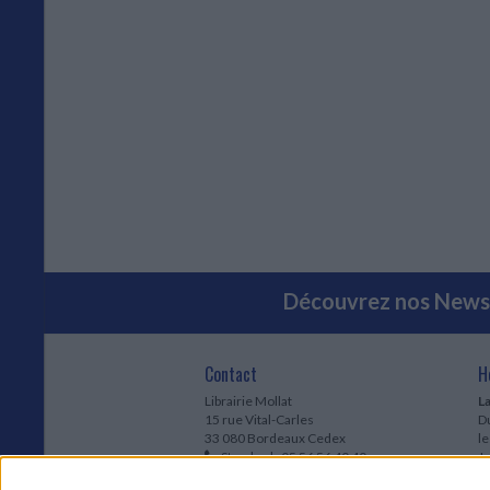
Découvrez nos Newsl
Contact
H
Librairie Mollat
La
15 rue Vital-Carles
Du
33 080 Bordeaux Cedex
l
Standard :
05 56 56 40 40
Jo
Service client mollat.com :
05 56 56 40
1e