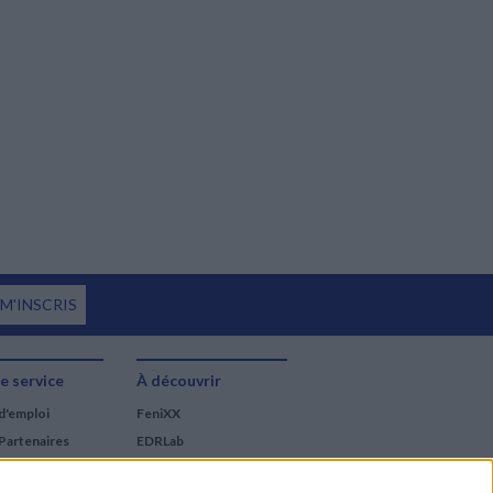
 M'INSCRIS
e service
À découvrir
d'emploi
FeniXX
Partenaires
EDRLab
RetroNews