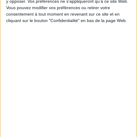
y opposer. Vos préférences ne s'appliqueront qu’à ce site Web.
Vous pouvez modifier vos préférences ou retirer votre
consentement à tout moment en revenant sur ce site et en
1
cliquant sur le bouton "Confidentialité" en bas de la page Web.
Découvrez nos Newsletters Mollat !
JE M'INSCRIS
Informations pratiques
Conditions d'utilisation du site
Qui sommes-nous
Mentions Légales
Frais de port & Livraison
Conditions Générales de Vente
À votre service
Offres d'emploi