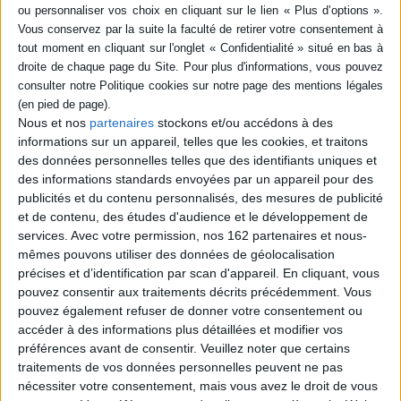
SÉRIE
DISPONIBILITÉ
Petite histoire de la tête de
veau : quand la gastronomie
fait de la politique
disponible (1)
Nous et nos
partenaires
stockons et/ou accédons à des
Auteur :
Pierre Michon
informations sur un appareil, telles que les cookies, et traitons
Éditeur(s) :
Tallandier
des données personnelles telles que des identifiants uniques et
S'éloignant des lieux
des informations standards envoyées par un appareil pour des
communs regroupant la tête
de veau avec la France des
publicités et du contenu personnalisés, des mesures de publicité
faubourgs et des terroirs,
et de contenu, des études d'audience et le développement de
l'auteur retrace l'évolution
services.
Avec votre permission, nos 162 partenaires et nous-
historique puis politique de
mêmes pouvons utiliser des données de géolocalisation
ce plat iconique. Prix Guizot
2026. ©Electre 2026
précises et d’identification par scan d'appareil. En cliquant, vous
19,90 €
pouvez consentir aux traitements décrits précédemment. Vous
pouvez également refuser de donner votre consentement ou
accéder à des informations plus détaillées et modifier vos
préférences avant de consentir.
Veuillez noter que certains
traitements de vos données personnelles peuvent ne pas
nécessiter votre consentement, mais vous avez le droit de vous
CHARGEMENT...