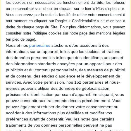
poche (1)
SÉRIE
Autopsie des coeurs
célèbres : Descartes,
DISPONIBILITÉ
Napoléon Ier, Marat,
Flaubert...
disponible (1)
Nous et nos
partenaires
stockons et/ou accédons à des
Auteur :
Philippe Charlier
informations sur un appareil, telles que les cookies, et traitons
Éditeur(s) :
Tallandier
des données personnelles telles que des identifiants uniques et
des informations standards envoyées par un appareil pour des
Des enquêtes historiques et
médicales à partir de
publicités et du contenu personnalisés, des mesures de publicité
l'autopsie du coeur de
et de contenu, des études d'audience et le développement de
personnages historiques
services.
Avec votre permission, nos 162 partenaires et nous-
célèbres : Robert d'Arbrissel,
mêmes pouvons utiliser des données de géolocalisation
Louis XIII, Louis XIV, René
précises et d’identification par scan d'appareil. En cliquant, vous
Descartes, Pauline Jaricot,
entre autres. L'étude
pouvez consentir aux traitements décrits précédemment. Vous
microscopique des pollens
pouvez également refuser de donner votre consentement ou
et des parasites ayant
accéder à des informations plus détaillées et modifier vos
pénétré les ...
préférences avant de consentir.
Veuillez noter que certains
9,00 €
traitements de vos données personnelles peuvent ne pas
En stock *
*stock limité