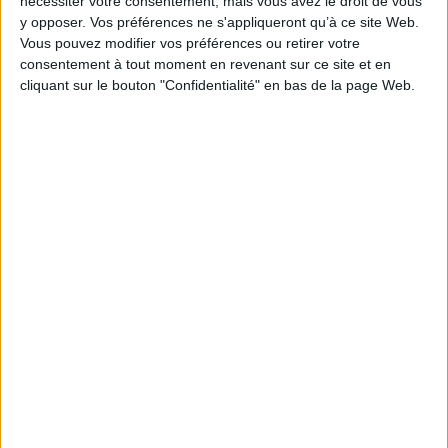
nécessiter votre consentement, mais vous avez le droit de vous
y opposer. Vos préférences ne s'appliqueront qu’à ce site Web.
AJOUTER AU PANIER
Vous pouvez modifier vos préférences ou retirer votre
consentement à tout moment en revenant sur ce site et en
cliquant sur le bouton "Confidentialité" en bas de la page Web.
1
Découvrez nos Newsletters Mollat !
JE M'INSCRIS
Informations pratiques
Conditions d'utilisation du site
Qui sommes-nous
Mentions Légales
Frais de port & Livraison
Conditions Générales de Vente