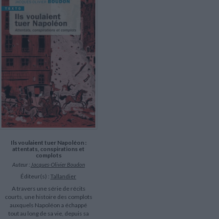
LITTÉRATURE DE VOYAGE
Dictionnaires Français
Histoire moderne
Relations et politiques
internationales
Dictionnaires Bilingues
Récits des voyageurs et des
Histoire contemporaine
explorateurs
Sécurité nationale - Défense
Langues universitaires -
BIOGRAPHIES HISTORIQUES
Dictionnaires et méthodes
ECOLOGIE - ENVIRONNEMENT
Biographies historiques
Méthodes Langues Grand public
Ecologie
Français langues étrangères
HISTOIRE - GÉNÉRALITÉS
Historiographie
Etudes historiques
Généalogie - Héraldique
Franc-maçonnerie
Ils voulaient tuer Napoléon :
attentats, conspirations et
complots
Auteur :
Jacques-Olivier Boudon
Éditeur(s) :
Tallandier
A travers une série de récits
courts, une histoire des complots
auxquels Napoléon a échappé
tout au long de sa vie, depuis sa