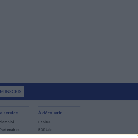
 M'INSCRIS
e service
À découvrir
d'emploi
FeniXX
Partenaires
EDRLab
RetroNews