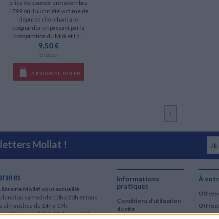
prise de pouvoir en novembre
1799 où il aurait été victime de
députés cherchant à le
poignarder en passant par la
conspiration du Midi et l'a...
9,50 €
En stock
AJOUTER AU PANIER
1
etters Mollat !
JE
oraires
Informations
À votr
pratiques
 librairie Mollat vous accueille
Offres 
 lundi au samedi de 10h à 20h et tous
Conditions d'utilisation
es dimanches de 14h à 19h
Offres 
du site
urs fériés : de 11h à 19h* excepté le