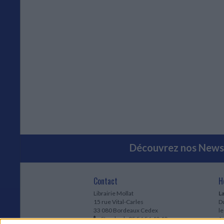
Découvrez nos Newsl
Contact
H
Librairie Mollat
La
15 rue Vital-Carles
Du
33 080 Bordeaux Cedex
l
Standard :
05 56 56 40 40
Jo