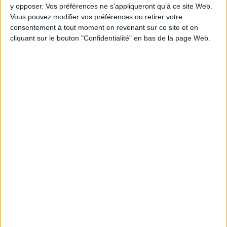
y opposer. Vos préférences ne s'appliqueront qu’à ce site Web.
Vous pouvez modifier vos préférences ou retirer votre
consentement à tout moment en revenant sur ce site et en
cliquant sur le bouton "Confidentialité" en bas de la page Web.
1
Découvrez nos Newsletters Mollat !
JE M'INSCRIS
Informations pratiques
Conditions d'utilisation du site
Qui sommes-nous
Mentions Légales
Frais de port & Livraison
Conditions Générales de Vente
À votre service