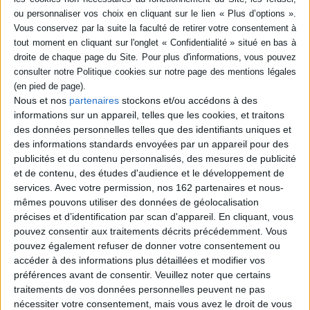
SÉRIE
DISPONIBILITÉ
Tu n'en mangeras point ! :
petite histoire des aliments
interdits
disponible (1)
Auteur :
Nathalie Hélal
Nous et nos
partenaires
stockons et/ou accédons à des
Éditeur(s) :
Tallandier
informations sur un appareil, telles que les cookies, et traitons
Etude sur les interdits
des données personnelles telles que des identifiants uniques et
alimentaires, qu'ils soient
des informations standards envoyées par un appareil pour des
d'ordre religieux, moral,
publicités et du contenu personnalisés, des mesures de publicité
éthique ou écologique.
et de contenu, des études d'audience et le développement de
L'auteure envisage les
services.
Avec votre permission, nos 162 partenaires et nous-
assiettes comme un fait
social et s'intéresse à ce que
mêmes pouvons utiliser des données de géolocalisation
les pratiques alimentaires
précises et d’identification par scan d'appareil. En cliquant, vous
disent d'une époque ou
pouvez consentir aux traitements décrits précédemment. Vous
d'une société. ©Electre
pouvez également refuser de donner votre consentement ou
2026
19,90 €
accéder à des informations plus détaillées et modifier vos
En stock *
préférences avant de consentir.
Veuillez noter que certains
*stock limité
traitements de vos données personnelles peuvent ne pas
nécessiter votre consentement, mais vous avez le droit de vous
AJOUTER AU PANIER