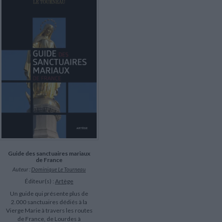
LITTÉRATURE DE VOYAGE
Dictionnaires Français
Histoire moderne
Relations et politiques
internationales
Dictionnaires Bilingues
Récits des voyageurs et des
Histoire contemporaine
explorateurs
Sécurité nationale - Défense
Langues universitaires -
BIOGRAPHIES HISTORIQUES
Dictionnaires et méthodes
ECOLOGIE - ENVIRONNEMENT
Biographies historiques
Méthodes Langues Grand public
Ecologie
Français langues étrangères
HISTOIRE - GÉNÉRALITÉS
Historiographie
Etudes historiques
Généalogie - Héraldique
Franc-maçonnerie
Guide des sanctuaires mariaux
de France
Auteur :
Dominique Le Tourneau
Éditeur(s) :
Artège
Un guide qui présente plus de
2.000 sanctuaires dédiés à la
Vierge Marie à travers les routes
de France, de Lourdes à