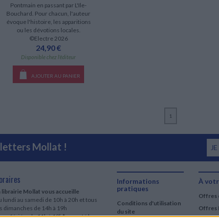
Pontmain en passant par L'Ile-
Bouchard. Pour chacun, l'auteur
évoque l'histoire, les apparitions
ou les dévotions locales.
©Electre 2026
24,90 €
Disponible chez l'éditeur
AJOUTER AU PANIER
1
etters Mollat !
JE
oraires
Informations
À votr
pratiques
 librairie Mollat vous accueille
Offres 
 lundi au samedi de 10h à 20h et tous
Conditions d'utilisation
es dimanches de 14h à 19h
Offres 
du site
urs fériés : de 11h à 19h* excepté le