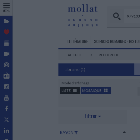
Dossiers
Coups de
cœur
Sélections de
LITTÉRATURE
SCIENCES HUMAINES - HISTOI
livres
Vidéos
ACCUEIL
RECHERCHE
LITTÉRATURE FRANÇAISE ET
PHILOSOPHIE
BEAUX-ARTS
MES HISTOIRES
BANDES DESSINÉES - COMICS
TOURISME
ECONOMIE
INFORMATIQUE
FRANCOPHONE
- MANGAS
Podcasts
Philosophie générale
Histoire de l’art
Petite enfance
Cartographie
Sciences économiques
Informatique, réseaux et internet
Librairie
(1)
Littérature en langue française
Ecrits sur la BD - Techniques
Philosophie des Sciences
Art et grandes civilisations
De 3 à 6 ans
Guides de voyage
Mollat Radio
ADMINISTRATION
SCIENCES - TECHNIQUES
BD adulte
Peinture - Sculpture - Dessin
De 6 à 12 ans
Beaux livres pays et voyages
D'ENTREPRISE
LITTÉRATURE ÉTRANGÈRE
PSYCHANALYSE -
Mathématiques
Mode d'affichage
BD Jeunesse
Art contemporain
Livres en VO de 3 à 12 ans
Guides France
Instagram
PSYCHOLOGIE
Littérature pays étrangers
Gestion d'entreprise
Sciences de la Vie et de la Terre
LISTE
MOSAIQUE
Indépendants
Techniques d’art
Romans premières lectures
Psychanalyse
Management
SPORTS
Chimie
YouTube
Mangas
Romans 10 à 14 ans
LITTÉRATURE ROMANESQUE,
Psychologie
Marketing - Communication
ARCHITECTURE
Sports et leurs pratiques
Physique
Humour BD
HISTORIQUE, TERROIR
Facebook
Psychologie de l'enfant et de
Concours - Culture générale
DOCUMENTAIRES
Histoire de l'architecture
Sports plein air
Comics
Littérature romanesque, historique
MÉDECINE
l'adolescent
Filtrer
Ecrits sur l’architecture
Documentaires petite enfance
Sports mécaniques
et autres
Para BD
X - Twitter
Sciences Fondamentales
Thérapies
Monographies d’architectes
Documentaires de 3 à 6 ans
Pratique de la Médecine
Troubles du comportement et de la
ROMANS POLICIERS
Réalisations
Documentaires de 6 à 9 ans
Linkedin
personnalité
RAYON
Spécialités Médico-Chirurgicales
Polar
Architecture écologique
Documentaires de 9 à 12 ans
Questions de Psychologie
Autres spécialités