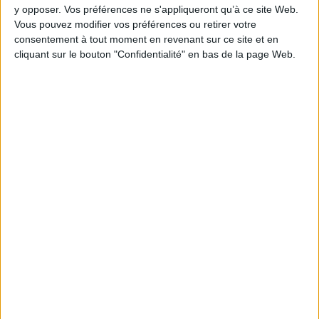
AJOUTER AU PANIER
y opposer. Vos préférences ne s'appliqueront qu’à ce site Web.
Vous pouvez modifier vos préférences ou retirer votre
consentement à tout moment en revenant sur ce site et en
cliquant sur le bouton "Confidentialité" en bas de la page Web.
1
Découvrez nos Newsletters Mollat !
JE M'INSCRIS
Informations pratiques
Conditions d'utilisation du site
Qui sommes-nous
Mentions Légales
Frais de port & Livraison
Conditions Générales de Vente
À votre service