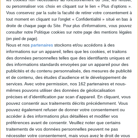
SÉRIE
DISPONIBILITÉ
Et le bonheur dans tout ça ?
: petit manuel pour
disponible (1)
discerner le bien du mal
Nous et nos
partenaires
stockons et/ou accédons à des
Auteur :
André Léonard
informations sur un appareil, telles que les cookies, et traitons
Éditeur(s) :
Artège
des données personnelles telles que des identifiants uniques et
Une introduction à la morale
des informations standards envoyées par un appareil pour des
dont l'ambition est de
publicités et du contenu personnalisés, des mesures de publicité
présenter dans un langage
et de contenu, des études d'audience et le développement de
accessible à ceux qui n'ont
services.
Avec votre permission, nos 162 partenaires et nous-
pas de formation
philosophique les principales
mêmes pouvons utiliser des données de géolocalisation
notions permettant de
précises et d’identification par scan d'appareil. En cliquant, vous
s'orienter dans les
pouvez consentir aux traitements décrits précédemment. Vous
discussions éthiques ou
pouvez également refuser de donner votre consentement ou
politiques et de prendre de
bonnes décisions. ©E...
accéder à des informations plus détaillées et modifier vos
11,00 €
préférences avant de consentir.
Veuillez noter que certains
Disponible chez l'éditeur
traitements de vos données personnelles peuvent ne pas
nécessiter votre consentement, mais vous avez le droit de vous