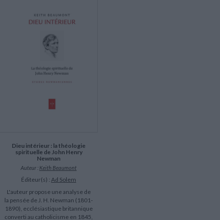
LITTÉRATURE DE VOYAGE
Dictionnaires Français
Histoire moderne
Relations et politiques
internationales
Dictionnaires Bilingues
Récits des voyageurs et des
Histoire contemporaine
explorateurs
Sécurité nationale - Défense
Langues universitaires -
BIOGRAPHIES HISTORIQUES
Dictionnaires et méthodes
ECOLOGIE - ENVIRONNEMENT
Biographies historiques
Méthodes Langues Grand public
Ecologie
Français langues étrangères
HISTOIRE - GÉNÉRALITÉS
Historiographie
Etudes historiques
Généalogie - Héraldique
Franc-maçonnerie
Dieu intérieur : la théologie
spirituelle de John Henry
Newman
Auteur :
Keith Beaumont
Éditeur(s) :
Ad Solem
L'auteur propose une analyse de
la pensée de J. H. Newman (1801-
1890), ecclésiastique britannique
converti au catholicisme en 1845,