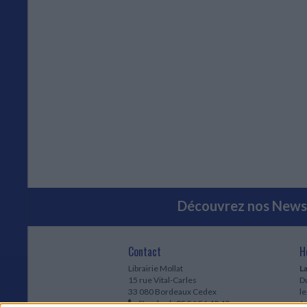
Découvrez nos Newsl
Contact
H
Librairie Mollat
La
15 rue Vital-Carles
Du
33 080 Bordeaux Cedex
l
Standard :
05 56 56 40 40
Jo