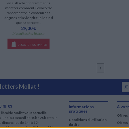
en s'attachant notamment à
montrer comment il conçoit le
rapport entre le contenu des
dogmes et la vie spirituelle ainsi
que sa percept...
29,00 €
Disponible chez l'éditeur
AJOUTER AU PANIER
1
etters Mollat !
JE
oraires
Informations
À votr
pratiques
 librairie Mollat vous accueille
Offres 
 lundi au samedi de 10h à 20h et tous
Conditions d'utilisation
es dimanches de 14h à 19h
Offres 
du site
urs fériés : de 11h à 19h* excepté le