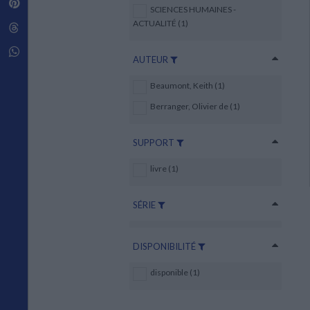
Pinterest
Techniques de construction
SCIENCES HUMAINES -
SCIENCE FICTION ET FANTASY
Vie familiale
Disciplines paramédicales
Matériaux de l’architecture
ACTUALITÉ (1)
Littérature SF et Fantasy
Threads
Ouvrages Généraux
Urbanisme
SOCIOLOGIE
Sociologie générale
Whatsapp
AUTEUR
Travail social
Santé et société
Beaumont, Keith (1)
ETHNOLOGIE
Berranger, Olivier de (1)
Anthropologie
Ethnologie par pays
SUPPORT
livre (1)
SÉRIE
DISPONIBILITÉ
disponible (1)