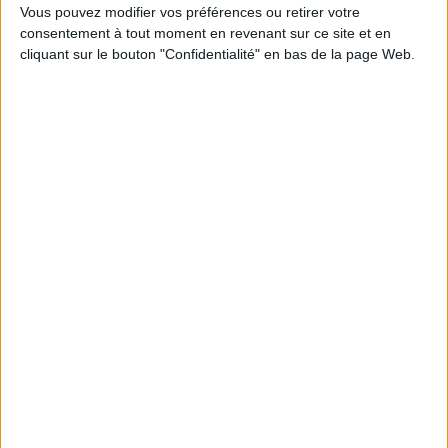
22,90 €
Vous pouvez modifier vos préférences ou retirer votre
consentement à tout moment en revenant sur ce site et en
Indisponible
cliquant sur le bouton "Confidentialité" en bas de la page Web.
Découvrez nos Newsletters Mollat !
JE M'INSCRIS
Informations pratiques
Conditions d'utilisation du site
Qui sommes-nous
Mentions Légales
Frais de port & Livraison
Conditions Générales de Vente
À votre service
Offres d'emploi
Offres Partenaires