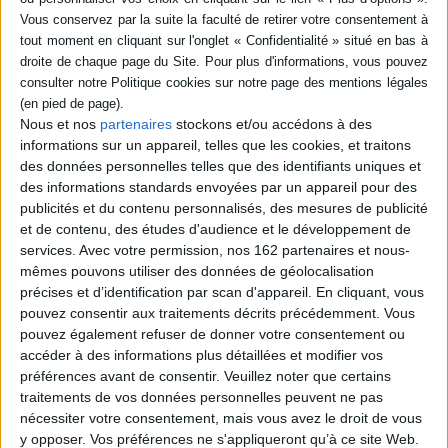
L'histoire de France
Auteur :
Frédéric Bosc
Éditeur :
Deux coqs d'or
L'histoire de la France depuis l'Antiquité est
retracée, avec des informations sur les
événements-clés, les personnages ou encore
le quotidien des Français. Des quiz, des
Nous et nos
partenaires
stockons et/ou accédons à des
anecdotes, des chiffres-clés et une frise
informations sur un appareil, telles que les cookies, et traitons
chronologique complètent l'ouvrage. ©Electre
des données personnelles telles que des identifiants uniques et
2026
des informations standards envoyées par un appareil pour des
12,99 €
publicités et du contenu personnalisés, des mesures de publicité
Indisponible
et de contenu, des études d'audience et le développement de
services.
Avec votre permission, nos 162 partenaires et nous-
La Rome antique : découvre la Rome antique
en fabriquant six incroyables modèles en
mêmes pouvons utiliser des données de géolocalisation
carton
précises et d’identification par scan d'appareil. En cliquant, vous
Auteur :
Nancy Dickmann
pouvez consentir aux traitements décrits précédemment. Vous
Éditeur :
Gallimard-Jeunesse
pouvez également refuser de donner votre consentement ou
Un documentaire présentant tous les aspects
accéder à des informations plus détaillées et modifier vos
de l'Empire romain : histoire, traditions, armée,
société, vie quotidienne, religion, cérémonie,
préférences avant de consentir.
Veuillez noter que certains
architecture, art, etc. Avec six activités : des
traitements de vos données personnelles peuvent ne pas
maquettes d'un casque romain, d'un aigle et du
nécessiter votre consentement, mais vous avez le droit de vous
Colisée, une mosaïque, un puzzle et une roue
y opposer. Vos préférences ne s'appliqueront qu’à ce site Web.
de conversion. ©Electre 2026