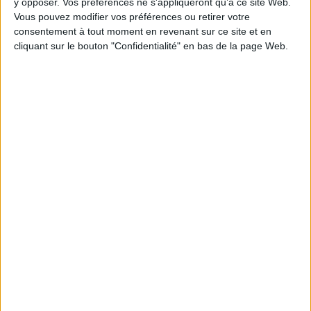
y opposer. Vos préférences ne s'appliqueront qu’à ce site Web.
Disponible chez l'éditeur
Vous pouvez modifier vos préférences ou retirer votre
consentement à tout moment en revenant sur ce site et en
AJOUTER AU PANIER
cliquant sur le bouton "Confidentialité" en bas de la page Web.
Découvrez nos Newsletters Mollat !
JE M'INSCRIS
Informations pratiques
Conditions d'utilisation du site
Qui sommes-nous
Mentions Légales
Frais de port & Livraison
Conditions Générales de Vente
À votre service
Offres d'emploi