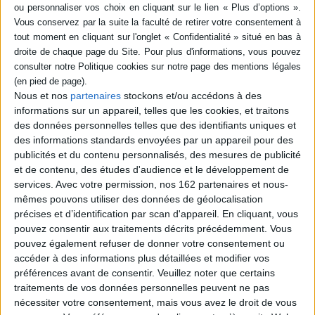
devenir son valet. Le jeune garçon accepte mais
son nouveau patron, auteur de prophéties, est
des plus mystérieux. Dès le lendemain, il
l'emmène à la cour de Catherine de Médicis, où
les secrets et complots sont légio...
7,90 €
En stock *
Nous et nos
partenaires
stockons et/ou accédons à des
*stock limité
informations sur un appareil, telles que les cookies, et traitons
AJOUTER AU PANIER
des données personnelles telles que des identifiants uniques et
des informations standards envoyées par un appareil pour des
publicités et du contenu personnalisés, des mesures de publicité
Le grenier merveilleux. Simon et le secret de
et de contenu, des études d'audience et le développement de
Lascaux
services.
Avec votre permission, nos 162 partenaires et nous-
Auteur :
Mim
mêmes pouvons utiliser des données de géolocalisation
Éditeur :
Milan
précises et d’identification par scan d'appareil. En cliquant, vous
Chaque mercredi, Tiago et Lilas, 8 ans, jouent
dans la remise de Lucien avec le chien Pikto. Au
pouvez consentir aux traitements décrits précédemment. Vous
milieu des nombreux tableaux et objets
pouvez également refuser de donner votre consentement ou
entassés, une fenêtre leur permettant de
accéder à des informations plus détaillées et modifier vos
voyager dans le temps et l'espace est posée
préférences avant de consentir.
Veuillez noter que certains
contre un mur. Les deux amis et Pikto sont
projetés dans la grotte de Lascaux, où ils
traitements de vos données personnelles peuvent ne pas
rencontrent Simon Coencas. ©Electre 2026
nécessiter votre consentement, mais vous avez le droit de vous
7,50 €