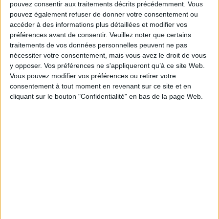
je développe ma conscience phonémique : dès
pouvez consentir aux traitements décrits précédemment. Vous
4 ans
pouvez également refuser de donner votre consentement ou
Auteur :
Ella Coalman
accéder à des informations plus détaillées et modifier vos
Éditeur :
Récréalire
préférences avant de consentir.
Veuillez noter que certains
En découvrant l'histoire de chaque Alpha,
traitements de vos données personnelles peuvent ne pas
l'enfant apprend le son qu'il émet dans les mots,
développant ainsi sa conscience phonémique.
nécessiter votre consentement, mais vous avez le droit de vous
©Electre 2026
y opposer. Vos préférences ne s'appliqueront qu’à ce site Web.
7,95 €
Vous pouvez modifier vos préférences ou retirer votre
Disponible chez l'éditeur
consentement à tout moment en revenant sur ce site et en
cliquant sur le bouton "Confidentialité" en bas de la page Web.
AJOUTER AU PANIER
Mon coffret des Alphas transformés : GS-CP,
5-7 ans : je m'entraîne à lire avec plaisir
Auteur :
Claude Huguenin
Éditeur :
Récréalire
Des outils pour permettre à l'enfant d'entrer
progressivement dans la lecture de ses
premiers textes : un ouvrage pour découvrir les
différents types d'écriture, une histoire, un jeu
de cartes, un poster pour assimiler la
transformation des Alphas en lettres, un cahier
d'activités pour s'entraîner et un guide destiné