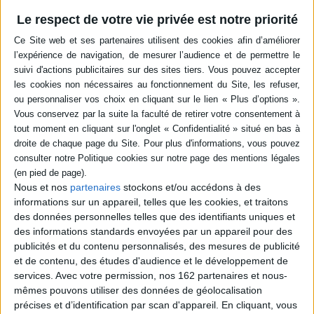
l'enfant découvre les lettres et les sons. Avec
un guide d'utilisation pour les parents. ©Electre
Le respect de votre vie privée est notre priorité
2026
49,90 €
Indisponible
Les Alphas. Mon jeu de cartes des Alphas :
j'apprends les différents types d'écriture en
m'amusant !
Éditeur :
Récréalire
Ce jeu de cartes permet de réaliser des
activités ludiques visant à découvrir et
s'approprier les différents types d'écriture
(minuscule et majuscule, scripte et cursive). A
utiliser avec les activités proposées dans La
Nous et nos
partenaires
stockons et/ou accédons à des
transformation des Alphas : indispensable GS,
CP. ©Electre 2026
informations sur un appareil, telles que les cookies, et traitons
18,00 €
des données personnelles telles que des identifiants uniques et
En stock *
des informations standards envoyées par un appareil pour des
*stock limité
publicités et du contenu personnalisés, des mesures de publicité
et de contenu, des études d'audience et le développement de
AJOUTER AU PANIER
services.
Avec votre permission, nos 162 partenaires et nous-
mêmes pouvons utiliser des données de géolocalisation
précises et d’identification par scan d'appareil. En cliquant, vous
Les Alphas. Mon cahier ABCdaire des Alphas :