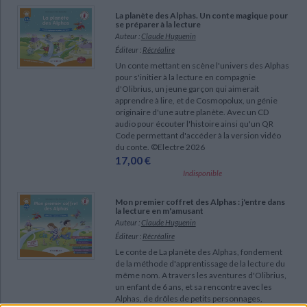
Ecologie - Environnement
Danse
Religions - Spiritualités
La planète des Alphas. Un conte magique pour
Bibliothèque de la Pléiade
Critique et histoire littéraire
se préparer à la lecture
CHARGEMENT...
Histoire de France
Biographies historiques
Auteur :
Claude Huguenin
Classiques scolaires
Littérature ancienne et médiévale
Éditeur :
Récréalire
Histoire - Généralités
Histoire des pays
Littérature de voyage
Un conte mettant en scène l'univers des Alphas
Audio - Livres lus
pour s'initier à la lecture en compagnie
Histoire ancienne
Géographie
d'Olibrius, un jeune garçon qui aimerait
Littérature en version originale
Humour
apprendre à lire, et de Cosmopolux, un génie
Culture scientifique
originaire d'une autre planète. Avec un CD
audio pour écouter l'histoire ainsi qu'un QR
Code permettant d'accéder à la version vidéo
du conte. ©Electre 2026
17,00 €
Indisponible
Mon premier coffret des Alphas : j'entre dans
la lecture en m'amusant
Auteur :
Claude Huguenin
Éditeur :
Récréalire
Le conte de La planète des Alphas, fondement
de la méthode d'apprentissage de la lecture du
même nom. A travers les aventures d'Olibrius,
un enfant de 6 ans, et sa rencontre avec les
Alphas, de drôles de petits personnages,